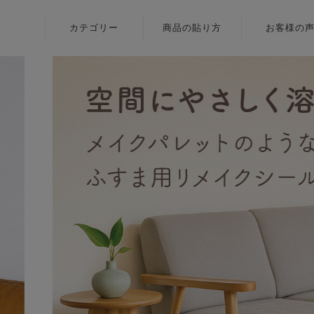
カテゴリー
商品の貼り方
お客様の
ふすま用
壁紙
リメイクシール
障子紙
〈いろはな〉
ふすま用
ふすま用
リメイクシール
リメイクシール
〈エルト〉
カラヴィ
ふすま用
リメイクシート
リメイクシール
〈伝統色〉
ふすま用
リメイクシール
〈メルア〉
デザイン障子紙
〈クリエイター