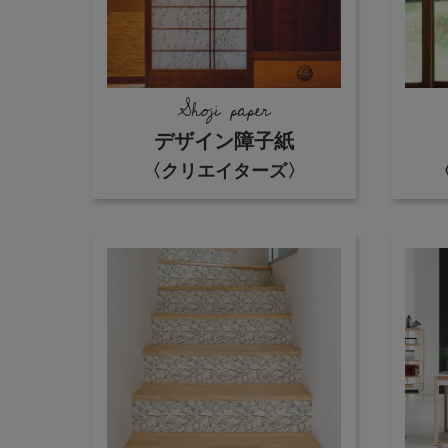
Shoji paper
デザイン障子紙
〈クリエイターズ〉
〈