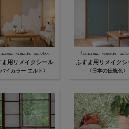
DIYパーツ
その他
International
Shipping
suma remake sticker
Fusuma remake stic
すま用リメイクシール
ふすま用リメイクシ
バイカラー エルト〉
〈日本の伝統色〉