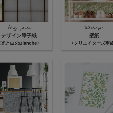
Shoji paper
Wallpaper
デザイン障子紙
壁紙
光と白のBlanche〉
〈クリエイターズ壁