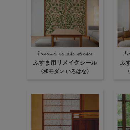
Fusuma remake sticker
Fu
ふすま用リメイクシール
ふ
〈和モダン いろはな〉
〈