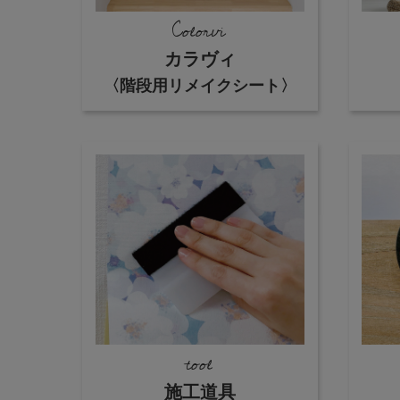
Colorvi
カラヴィ
〈階段用リメイクシート〉
tool
施工道具