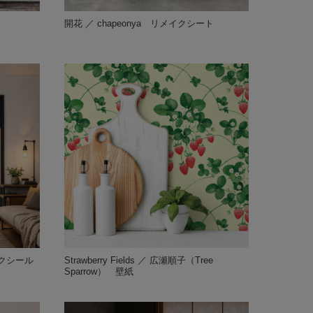
開花 ／ chapeonya リメイクシート
クシール
Strawberry Fields ／ 広瀬順子（Tree
Sparrow） 壁紙