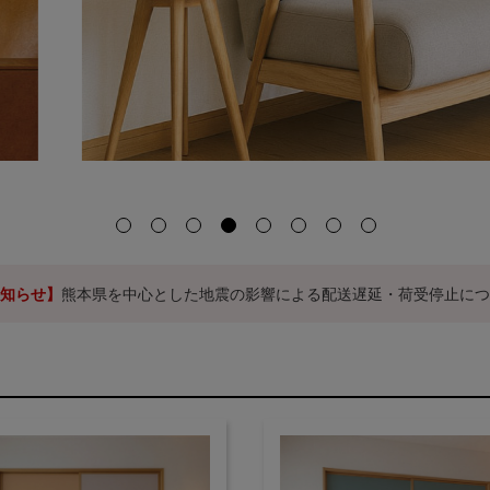
ズ〉
デザイン障子紙
〈Blanche〉
壁紙
カラー壁紙
〈ヒューモ〉
カラヴィ
リメイクシート
知らせ】
熊本県を中心とした地震の影響による配送遅延・荷受停止につ
ウォールステッカ
ー
リメイクシート
mini
施工道具