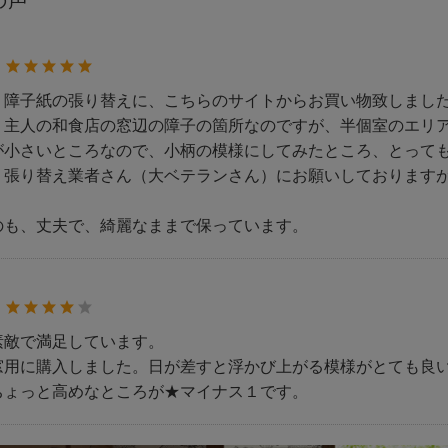
の声
：
、障子紙の張り替えに、こちらのサイトからお買い物致しまし
主人の和食店の窓辺の障子の箇所なのですが、半個室のエリア
が小さいところなので、小柄の模様にしてみたところ、とって
、張り替え業者さん（大ベテランさん）にお願いしております
のも、丈夫で、綺麗なままで保っています。
：
素敵で満足しています。
窓用に購入しました。日が差すと浮かび上がる模様がとても良
ちょっと高めなところが★マイナス１です。