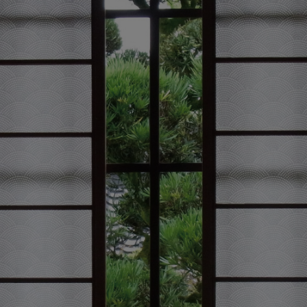
ズ〉
デザイン障子紙
〈Blanche〉
壁紙
カラー壁紙
〈ヒューモ〉
カラヴィ
リメイクシート
ウォールステッカ
ー
リメイクシート
mini
施工道具