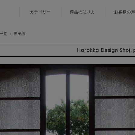
カテゴリー
商品の貼り方
お客様の
ふすま用
壁紙
リメイクシール
一覧
障子紙
障子紙
〈いろはな〉
Harokka Design Shoji 
ふすま用
ふすま用
リメイクシール
リメイクシール
〈エルト〉
カラヴィ
ふすま用
リメイクシート
リメイクシール
〈伝統色〉
ふすま用
リメイクシール
〈メルア〉
デザイン障子紙
〈クリエイター