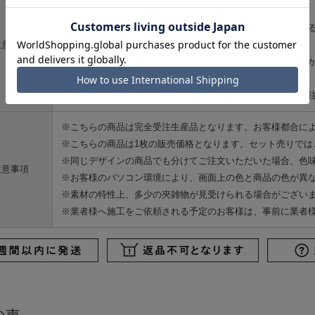
※のりが完全に乾くまで、霧吹きはお避けください。
※すり上げ障子等、組子の細い建具へのご使用は、組子が反
注意
さい）
※アルミ室内建具との接着では、のり付け用に下地加工処理
けます。
※高温多湿でのご使用は、はがれの原因になりやすいのでご
※こちらの商品は完全受注生産品となります。お客様都合に
※こちらの商品は1枚の販売価格となります。セット売りでは
※同じデザインの商品でも分けてご注文いただいた場合、色
注意事項
※お客様のパソコン環境により、画面上の色と商品の色が異
※素材の特性上、多少の夾雑物が見受けられる場合がござい
※業者様へ施工をご依頼される予定のお客様は、事前に業者