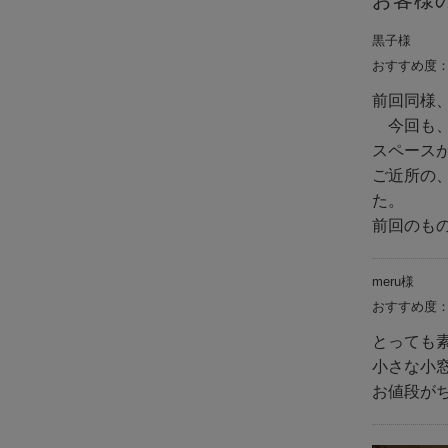
お客様
黒子様
おすすめ度
前回同様
今回も、
スペース
ご近所の
た。
前回のも
meru様
おすすめ度
とっても
小さな小
お値段が