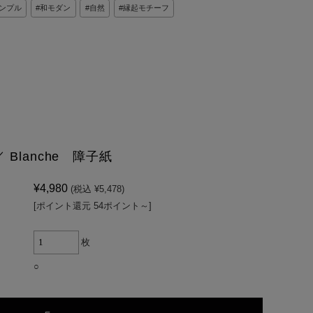
ンプル
和モダン
自然
縁起モチーフ
 Blanche 障子紙
¥4,980
(税込 ¥5,478)
[ポイント還元 54ポイント～]
枚
○