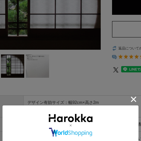
返品について
デザイン有効サイズ：幅92cm×高さ2m
（実寸：幅93.5cm×高さ2m2cm）
パルプ60％／化学繊維・ビニロンバインダー40％（けい光剤
※貼る際には、濃い（固めの）でんぷんのりをご使用くださ