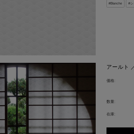
Blanche
シ
アールト ／
価格:
数量:
在庫: