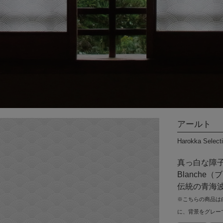
DIYパーツ
その他
International
Shipping
アールト
Harokka Select
真っ白な障
Blanch
伝統の青海
※こちらの商品は
に、背景をグレー