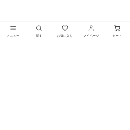
メニュー
探す
お気に入り
マイページ
カート
〒169-0075 東京都新宿区高田馬場1-5-9
営業時間／月～金（祝日を除く）
10：00〜18：00
©︎
リメイクシートの通販サイトHarokka