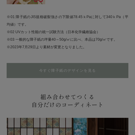
※01 障子紙のJIS規格破裂強さの下限値78.45ｋPaに対して340ｋPa（平
均値）です。
※02 UVカット性能の統一試験方法（日本化学繊維協会）
※03 一般的な障子紙の坪量40～50g/㎡に比べ、本品は70g/㎡です。
※2023年7月29日より素材が変更となりました。
今すぐ障子紙のデザインを見る
組み合わせてつくる
自分だけのコーディネート