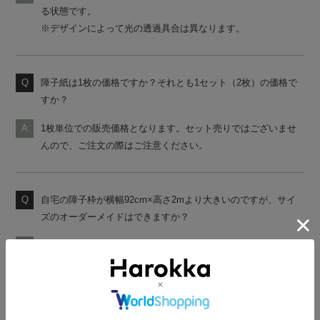
る状態です。
※デザインによって光の透過具合は異なります。
障子紙は1枚の価格ですか？それとも1セット（2枚）の価格で
すか？
1枚単位での販売価格となります。セット売りではございませ
んので、ご注文の際はご注意ください。
自宅の障子枠が横幅92cm×高さ2mより大きいのですが、サイ
ズのオーダーメイドはできますか？
大変申し訳ございません。こちらの障子紙はオーダーメイドを
承っておりませんので、切り貼りしてご使用ください。