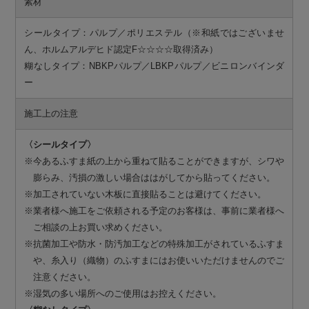
素材
シールタイプ：パルプ／ポリエステル（※和紙ではございませ
ん、ホルムアルデヒド認定F☆☆☆☆取得済み）
糊なしタイプ：NBKPパルプ／LBKPパルプ／ビニロンバインダ
ー
施工上の注意
〈シールタイプ〉
※今あるふすま紙の上から重ねて貼ることができますが、シワや
膨らみ、汚損の激しい場合ははがしてから貼ってください。
※加工されていない木板に直接貼ることは避けてください。
※業者様へ施工をご依頼される予定のお客様は、事前に業者様へ
ご相談の上お買い求めください。
※抗菌加工や防水・防汚加工などの特殊加工がされているふすま
や、糸入り（織物）のふすまにはお使いいただけませんのでご
注意ください。
※湿気の多い場所へのご使用はお控えください。