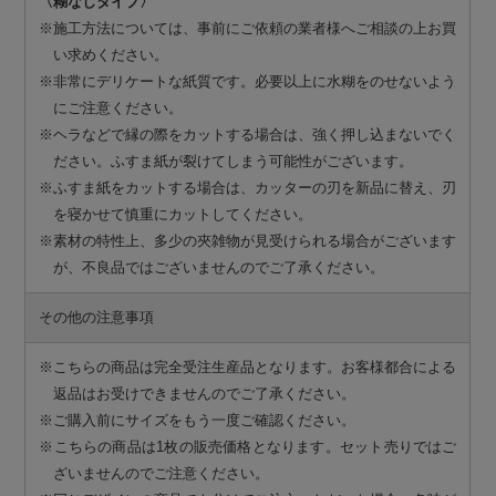
〈糊なしタイプ〉
※施工方法については、事前にご依頼の業者様へご相談の上お買
い求めください。
※非常にデリケートな紙質です。必要以上に水糊をのせないよう
にご注意ください。
※ヘラなどで縁の際をカットする場合は、強く押し込まないでく
ださい。ふすま紙が裂けてしまう可能性がございます。
※ふすま紙をカットする場合は、カッターの刃を新品に替え、刃
を寝かせて慎重にカットしてください。
※素材の特性上、多少の夾雑物が見受けられる場合がございます
が、不良品ではございませんのでご了承ください。
その他の注意事項
※こちらの商品は完全受注生産品となります。お客様都合による
返品はお受けできませんのでご了承ください。
※ご購入前にサイズをもう一度ご確認ください。
※こちらの商品は1枚の販売価格となります。セット売りではご
ざいませんのでご注意ください。