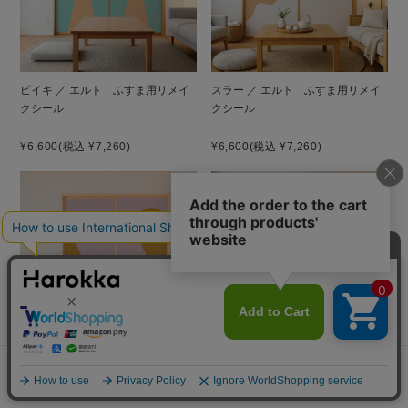
ピイキ ／ エルト ふすま用リメイ
スラー ／ エルト ふすま用リメイ
お困りごとはございますか？
クシール
クシール
¥6,600
(税込 ¥7,260)
¥6,600
(税込 ¥7,260)
貼り方を見る
素材サンプル
よくあるご質問
ご利用ガイド
コロ ／ エルト ふすま用リメイク
クノップ ／ エルト ふすま用リメ
シール
イクシール
メニュー
探す
お気に入り
マイページ
カート