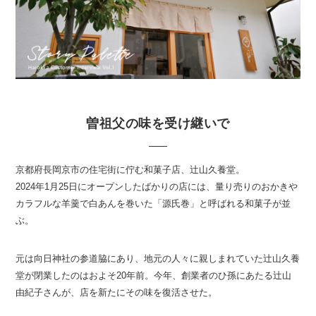
曽祖父の味を受け継いで
京都府長岡京市の住宅街に佇む和菓子店、辻山久養堂。
2024年1月25日にオープンしたばかりの店には、量り売りのおかきや
カラフルな羊羹で白あんを巻いた「源氏巻」と呼ばれる和菓子が並
ぶ。
元は向日神社の参道脇にあり、地元の人々に親しまれていた辻山久養
堂が閉業したのはおよそ20年前。今年、創業者のひ孫にあたる辻山
由紀子さんが、店を新たにその味を復活させた。