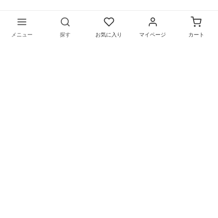
メニュー
探す
お気に入り
マイページ
カート
〒169-0075 東京都新宿区高田馬場1-5-9
営業時間／月～金（祝日を除く）
10：00〜18：00
©︎
リメイクシートの通販サイトHarokka