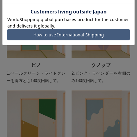
ビノ
クノップ
1.ペールグリーン・ライトグレ
2.ピンク・ラベンダーを右側の
ーを両方とも180度回転して。
み180度回転して。