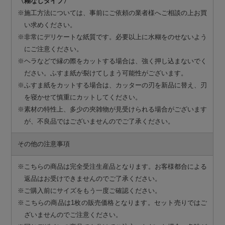
〈糊なしタイプ〉
※施工方法については、事前にご依頼の業者様へご相談の上お買
い求めください。
※非常にデリケートな紙質です。必要以上に水糊をのせないよう
にご注意ください。
※ヘラなどで縁の際をカットする場合は、強く押し込まないでく
ださい。ふすま紙が裂けてしまう可能性がございます。
※ふすま紙をカットする場合は、カッターの刃を新品に替え、刃
を寝かせて慎重にカットしてください。
※素材の特性上、多少の夾雑物が見受けられる場合がございます
が、不良品ではございませんのでご了承ください。
その他の注意事項
※こちらの商品は完全受注生産品となります。お客様都合による
返品はお受けできませんのでご了承ください。
※ご購入前にサイズをもう一度ご確認ください。
※こちらの商品は1枚の販売価格となります。セット売りではご
ざいませんのでご注意ください。