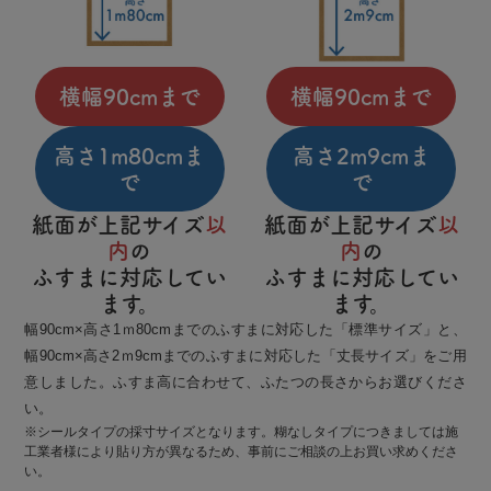
横幅90cmまで
横幅90cmまで
高さ1m80cmま
高さ2m9cmま
で
で
紙面が上記サイズ
以
紙面が上記サイズ
以
内
の
内
の
ふすまに対応してい
ふすまに対応してい
ます。
ます。
幅90cm×高さ1ｍ80cmまでのふすまに対応した「標準サイズ」と、
幅90cm×高さ2ｍ9cmまでのふすまに対応した「丈長サイズ」をご用
意しました。ふすま高に合わせて、ふたつの長さからお選びくださ
い。
※シールタイプの採寸サイズとなります。糊なしタイプにつきましては施
工業者様により貼り方が異なるため、事前にご相談の上お買い求めくださ
い。