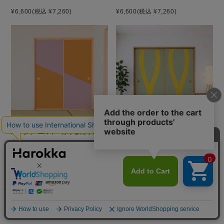
¥6,600
(税込 ¥7,260)
¥6,600
(税込 ¥7,260)
お困りごとはございますか？
貼り方を見る
素材サンプル
ルータ ／ エルト ふすま用リメイ
ブラード ／ エルト ふすま用リメ
クシール
イクシール
¥6,600
(税込 ¥7,260)
¥6,600
(税込 ¥7,260)
よくあるご質問
ご利用ガイド
メニュー
探す
お気に入り
マイページ
カート