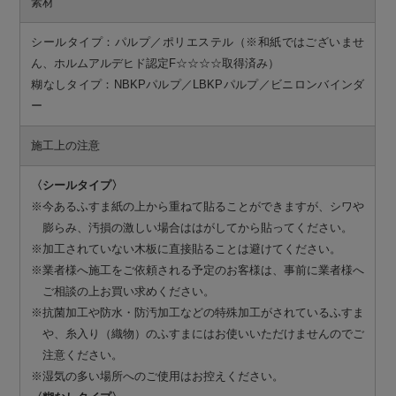
素材
シールタイプ：パルプ／ポリエステル（※和紙ではございませ
ん、ホルムアルデヒド認定F☆☆☆☆取得済み）
糊なしタイプ：NBKPパルプ／LBKPパルプ／ビニロンバインダ
ー
施工上の注意
〈シールタイプ〉
※今あるふすま紙の上から重ねて貼ることができますが、シワや
膨らみ、汚損の激しい場合ははがしてから貼ってください。
※加工されていない木板に直接貼ることは避けてください。
※業者様へ施工をご依頼される予定のお客様は、事前に業者様へ
ご相談の上お買い求めください。
※抗菌加工や防水・防汚加工などの特殊加工がされているふすま
や、糸入り（織物）のふすまにはお使いいただけませんのでご
注意ください。
※湿気の多い場所へのご使用はお控えください。