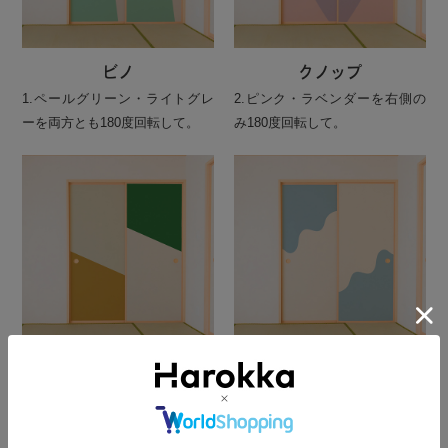
ビノ
クノップ
1.ペールグリーン・ライトグレ
2.ピンク・ラベンダーを右側の
ーを両方とも180度回転して。
み180度回転して。
ルータ
スラー
4.マスタード・ライトベージュ
4.クリーム・アイスブルーを左
と1.グリーン・オフホワイトの
側のみ180度回転して。
組み合わせ。右側のみ180度回転