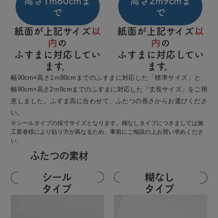
高さ1m80cmま
高さ2m9cmま
で
で
紙面が上記サイズ
以
紙面が上記サイズ
以
内
の
内
の
ふすまに対応してい
ふすまに対応してい
ます。
ます。
幅90cm×高さ1ｍ80cmまでのふすまに対応した「標準サイズ」と、
幅90cm×高さ2ｍ9cmまでのふすまに対応した「丈長サイズ」をご用
意しました。ふすま高に合わせて、ふたつの長さからお選びくださ
い。
※シールタイプの採寸サイズとなります。糊なしタイプにつきましては施
工業者様により貼り方が異なるため、事前にご相談の上お買い求めくださ
い。
ふたつの素材
シール
糊なし
タイプ
タイプ