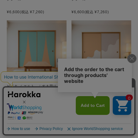
¥6,600
(税込 ¥7,260)
¥6,600
(税込 ¥7,260)
お困りごとはございますか？
貼り方を見る
素材サンプル
ピイキ ／ エルト ふすま用リメイ
スラー ／ エルト ふすま用リメイ
クシール
クシール
¥6,600
(税込 ¥7,260)
¥6,600
(税込 ¥7,260)
よくあるご質問
ご利用ガイド
メニュー
探す
お気に入り
マイページ
カート