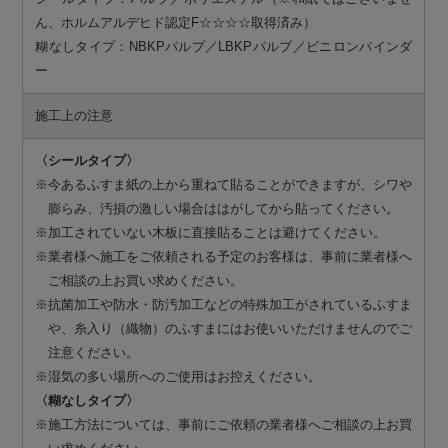
ん、ホルムアルデヒド認定F☆☆☆☆取得済み）
糊なしタイプ：NBKPパルプ／LBKPパルプ／ビニロンバインダ
ー
施工上の注意
〈シールタイプ〉
※今あるふすま紙の上から重ねて貼ることができますが、シワや
膨らみ、汚損の激しい場合ははがしてから貼ってください。
※加工されていない木板に直接貼ることは避けてください。
※業者様へ施工をご依頼される予定のお客様は、事前に業者様へ
ご相談の上お買い求めください。
※抗菌加工や防水・防汚加工などの特殊加工がされているふすま
や、糸入り（織物）のふすまにはお使いいただけませんのでご
注意ください。
※湿気の多い場所へのご使用はお控えください。
〈糊なしタイプ〉
※施工方法については、事前にご依頼の業者様へご相談の上お買