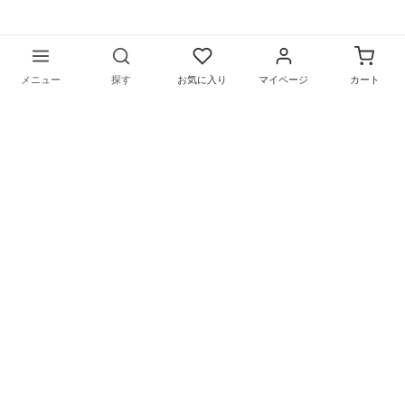
メニュー
探す
お気に入り
マイページ
カート
〒169-0075 東京都新宿区高田馬場1-5-9
営業時間／月～金（祝日を除く）
10：00〜18：00
©︎
リメイクシートの通販サイトHarokka