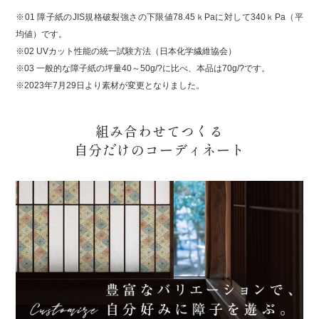
※01 障子紙のJIS規格破裂強さの下限値78.45ｋPaに対して340ｋPa（平
均値）です。
※02 UVカット性能の統一試験方法（日本化学繊維協会）
※03 一般的な障子紙の坪量40～50g/?に比べ、本品は70g/?です。
※2023年7月29日より素材が変更となりました。
組み合わせてつくる
自分だけのコーディネート