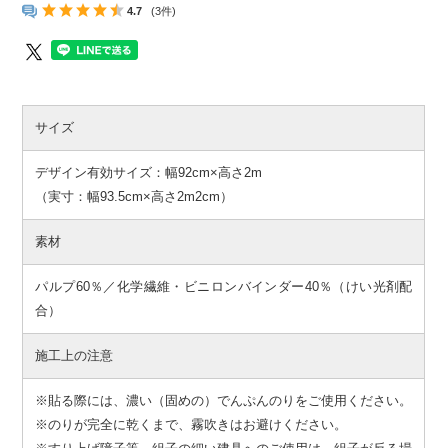
4.7
(3件)
サイズ
デザイン有効サイズ：幅92cm×高さ2m
（実寸：幅93.5cm×高さ2m2cm）
素材
パルプ60％／化学繊維・ビニロンバインダー40％（けい光剤配
合）
施工上の注意
※貼る際には、濃い（固めの）でんぷんのりをご使用ください。
※のりが完全に乾くまで、霧吹きはお避けください。