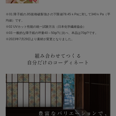
※01 障子紙のJIS規格破裂強さの下限値78.45ｋPaに対して340ｋPa（平
均値）です。
※02 UVカット性能の統一試験方法（日本化学繊維協会）
※03 一般的な障子紙の坪量40～50g/?に比べ、本品は70g/?です。
※2023年7月29日より素材が変更となりました。
組み合わせてつくる
自分だけのコーディネート