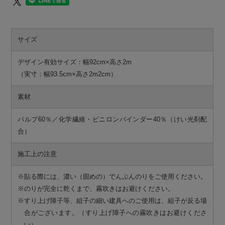
サイズ
デザイン有効サイズ：幅92cm×高さ2m
（実寸：幅93.5cm×高さ2m2cm）
素材
パルプ60％／化学繊維・ビニロンバインダー40％（けい光剤配
合）
施工上の注意
※貼る際には、濃い（固めの）でんぷんのりをご使用ください。
※のりが完全に乾くまで、霧吹きはお避けください。
※すり上げ障子等、組子の細い建具へのご使用は、組子が反る場
合がございます。（すり上げ障子への霧吹きはお避けくださ
い）