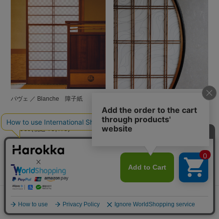
お困りごとはございますか？
パヴェ ／ Blanche 障子紙
トゥーリ ／ Blanche 障子紙
貼り方を見る
障子アソート
¥4,980
(税込 ¥5,478)
¥4,980
(税込 ¥5,478)
よくあるご質問
ご利用ガイド
メニュー
探す
お気に入り
マイページ
カート