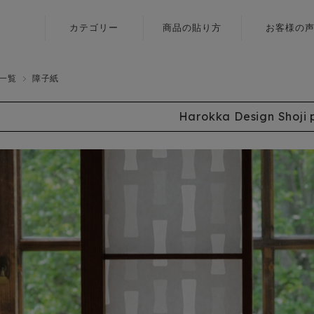
カテゴリー
商品の貼り方
お客様の
ふすま用
壁紙
リメイクシール
一覧
障子紙
障子紙
〈いろはな〉
Harokka Design Shoji 
ふすま用
ふすま用
リメイクシール
リメイクシール
〈エルト〉
カラヴィ
ふすま用
リメイクシート
リメイクシール
〈伝統色〉
ふすま用
リメイクシール
〈メルア〉
デザイン障子紙
〈クリエイター