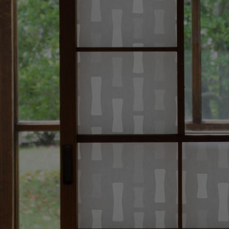
ズ〉
デザイン障子紙
〈Blanche〉
壁紙
カラー壁紙
〈ヒューモ〉
カラヴィ
リメイクシート
ウォールステッカ
ー
リメイクシート
mini
施工道具