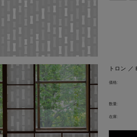
トロン ／ 
価格:
数量:
在庫: