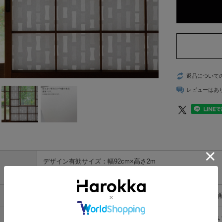
返品について
レビューはあ
デザイン有効サイズ：幅92cm×高さ2m
（実寸：幅93.5cm×高さ2m2cm）
パルプ60％／化学繊維・ビニロンバインダー40％（けい光剤
※貼る際には、濃い（固めの）でんぷんのりをご使用くださ