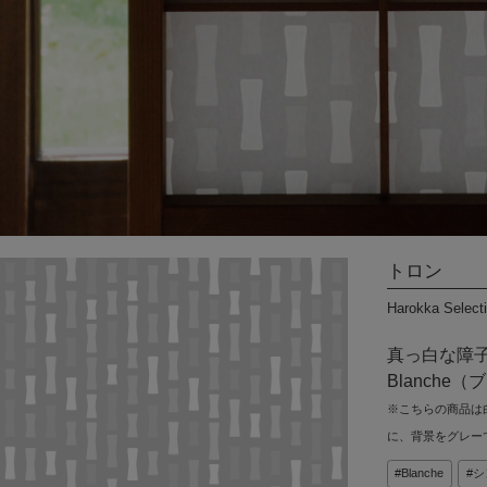
DIYパーツ
その他
International
Shipping
トロン
Harokka Select
真っ白な障
Blanch
※こちらの商品は
に、背景をグレー
Blanche
シ