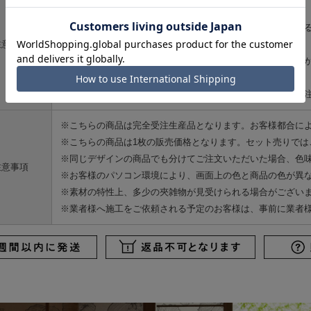
※のりが完全に乾くまで、霧吹きはお避けください。
※すり上げ障子等、組子の細い建具へのご使用は、組子が反
注意
さい）
※アルミ室内建具との接着では、のり付け用に下地加工処理
けます。
※高温多湿でのご使用は、はがれの原因になりやすいのでご
※こちらの商品は完全受注生産品となります。お客様都合に
※こちらの商品は1枚の販売価格となります。セット売りでは
※同じデザインの商品でも分けてご注文いただいた場合、色
注意事項
※お客様のパソコン環境により、画面上の色と商品の色が異
※素材の特性上、多少の夾雑物が見受けられる場合がござい
※業者様へ施工をご依頼される予定のお客様は、事前に業者