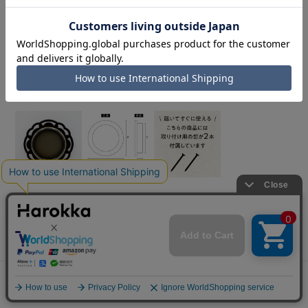
花 丸引手
¥480
価格:
(税込 ¥528)
[ポイント還元 5ポイント～]
数量:
個
メニュー
探す
お気に入り
マイページ
カート
在庫:
×