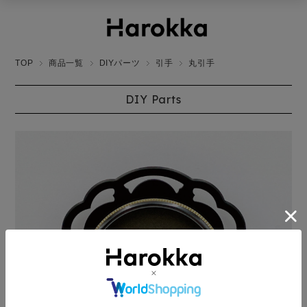
TOP
商品一覧
DIYパーツ
引手
丸引手
DIY Parts