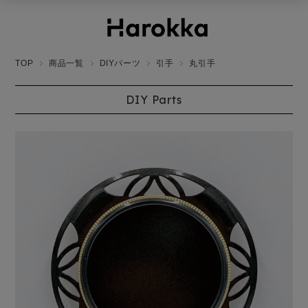
TOP
商品一覧
DIYパーツ
引手
丸引手
DIY Parts