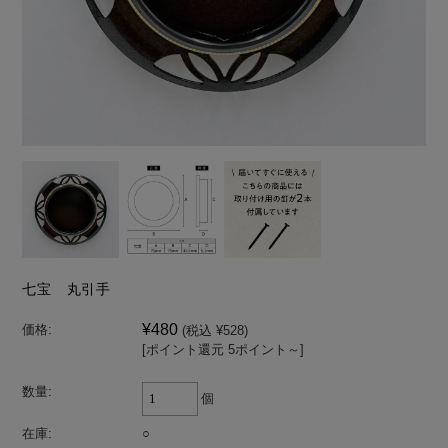
七宝 丸引手
¥480
価格:
(税込 ¥528)
[ポイント還元 5ポイント～]
数量:
個
在庫:
○