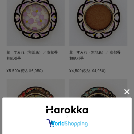
菫 すみれ（和紙底）／ 友都香
菫 すみれ（無地底）／ 友都香
和紙引手
和紙引手
¥5,500
(税込 ¥6,050)
¥4,500
(税込 ¥4,950)