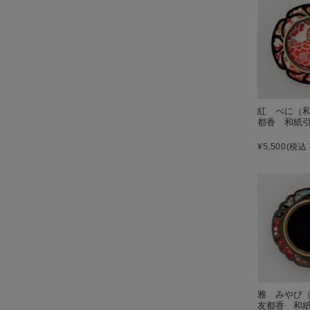
紅 べに（和
都香 和紙
¥5,500
(税込 
雅 みやび
友都香 和