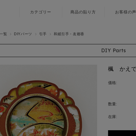
カテゴリー
商品の貼り方
お客様の
ふすま用
壁紙
リメイクシール
一覧
DIYパーツ
引手
和紙引手・友都香
障子紙
〈いろはな〉
DIY Parts
ふすま用
ふすま用
リメイクシール
リメイクシール
〈エルト〉
楓 かえで
カラヴィ
ふすま用
リメイクシート
価格:
リメイクシール
〈伝統色〉
ふすま用
数量:
リメイクシール
在庫:
〈メルア〉
デザイン障子紙
〈クリエイター