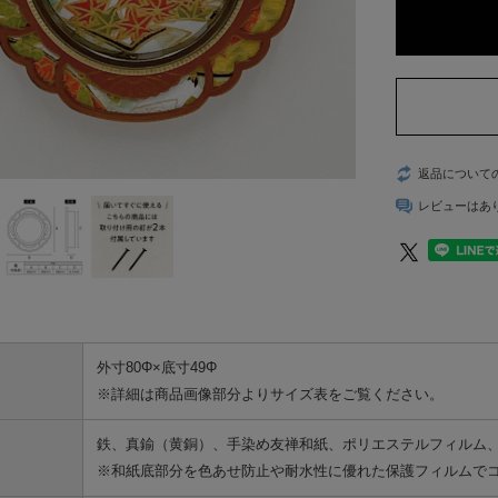
ズ〉
デザイン障子紙
〈Blanche〉
壁紙
返品について
カラー壁紙
〈ヒューモ〉
レビューはあ
カラヴィ
リメイクシート
ウォールステッカ
ー
外寸80Φ×底寸49Φ
※詳細は商品画像部分よりサイズ表をご覧ください。
リメイクシート
mini
鉄、真鍮（黄銅）、手染め友禅和紙、ポリエステルフィルム、
施工道具
※和紙底部分を色あせ防止や耐水性に優れた保護フィルムで