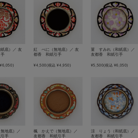
紙底）／ 友
紅 べに（無地底）／ 友
菫 すみれ（和紙底）／
引手
都香 和紙引手
友都香 和紙引手
¥6,050)
¥4,500
(税込 ¥4,950)
¥5,500
(税込 ¥6,050)
（無地底）／
楓 かえで（無地底）／
涼 りょう（和紙底）／
紙引手
友都香 和紙引手
友都香 和紙引手