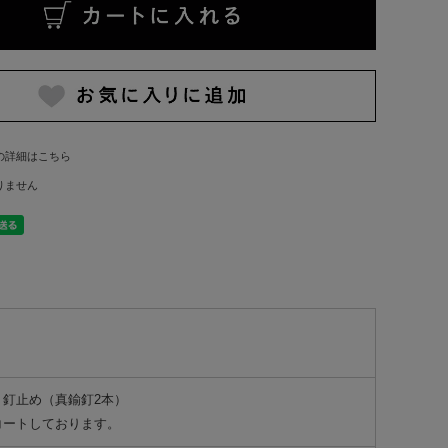
の詳細はこちら
りません
釘止め（真鍮釘2本）
コートしております。