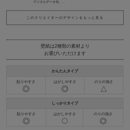
デジタルデータ化。
一度は役目を終えたデザインたちに再び、新しい命を吹き込み
ました。
このクリエイターのデザインをもっと見る
いろはなはインテリアを中心としたさまざまなシーンに向け、
これからも日本の伝統的なデザインを提案していきます。
壁紙は2種類の素材より
お選びいただけます
かんたんタイプ
貼りやすさ
はがしやすさ
のりの強さ
◎
◎
△
しっかりタイプ
貼りやすさ
はがしやすさ
のりの強さ
◎
◎
◯