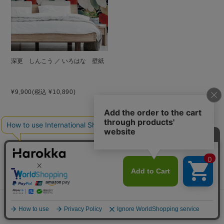
深更 しんこう ／ いろはな 壁紙
¥9,900
(税込 ¥10,890)
ご利用ガイド
お支払い方法
クレジットカード決済、PayPay、楽天ペイ、Amazon Pay、d払い、
代金引換、銀行振込（前払い）、郵便振替（前払い）、Paidy（あと
払いペイディ）がご利用いただけます。
メニュー
探す
お気に入り
マイページ
カート
※代引手数料、銀行振込手数料、郵便振替、ペイディ手数料はお客様