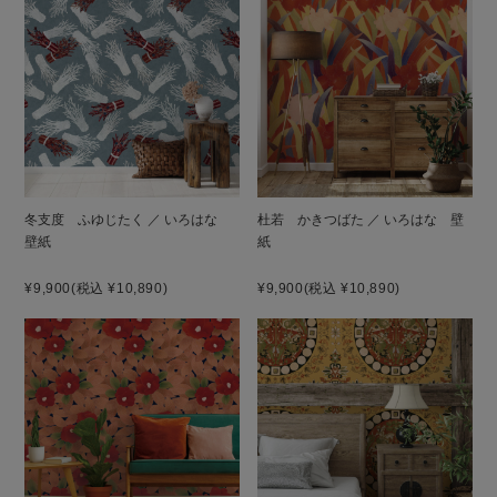
冬支度 ふゆじたく ／ いろはな
杜若 かきつばた ／ いろはな 壁
壁紙
紙
¥9,900
(税込 ¥10,890)
¥9,900
(税込 ¥10,890)