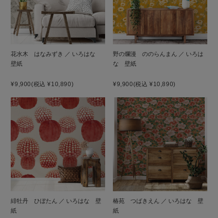
花水木 はなみずき ／ いろはな
野の爛漫 ののらんまん ／ いろは
壁紙
な 壁紙
¥9,900
(税込 ¥10,890)
¥9,900
(税込 ¥10,890)
緋牡丹 ひぼたん ／ いろはな 壁
椿苑 つばきえん ／ いろはな 壁
紙
紙