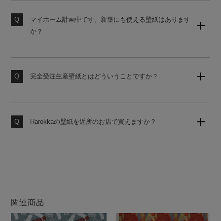
勧めしております。ご購入前にサンプルにて試し貼りを
おすすめします。
マイホーム計画中です。新築にも使える壁紙はあります
か？
素材サンプル請求はこちら
国内基準に対応した糊なし壁紙をご用意しております。
使うお部屋に合わせてお見積りいたしますのでお気軽に
お申し付けください。
完全受注生産壁紙とはどういうことですか？
お客様からのご注文をお受けしてから工場にて製造いた
します。いつでも作りたての壁紙をお届けいたしますの
で、品質の劣化がなく安心してお使いいただけます。
Harokkaの壁紙を近所のお店で買えますか？
大変申し訳ございません。当店の壁紙は、当サイトのみ
での販売となります。他店ではお買い求めになれません
のでご注意ください。
関連商品