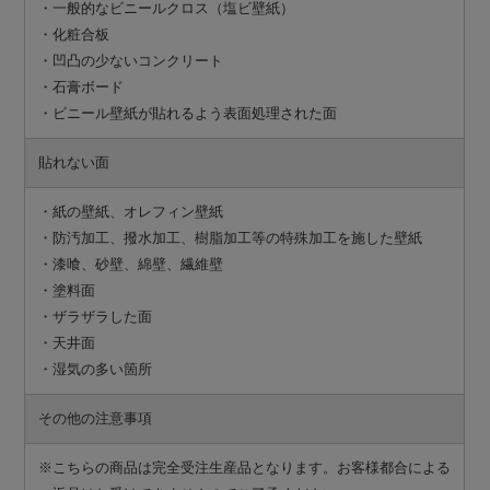
・一般的なビニールクロス（塩ビ壁紙）
・化粧合板
・凹凸の少ないコンクリート
・石膏ボード
・ビニール壁紙が貼れるよう表面処理された面
貼れない面
・紙の壁紙、オレフィン壁紙
・防汚加工、撥水加工、樹脂加工等の特殊加工を施した壁紙
・漆喰、砂壁、綿壁、繊維壁
・塗料面
・ザラザラした面
・天井面
・湿気の多い箇所
その他の注意事項
※こちらの商品は完全受注生産品となります。お客様都合による