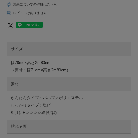
返品についての詳細はこちら
レビューはありません
サイズ
幅70cm×高さ2m80cm
（実寸：幅71cm×高さ2m80cm）
素材
かんたんタイプ：パルプ／ポリエステル
しっかりタイプ：塩ビ
※共にF☆☆☆☆取得済み
貼れる面