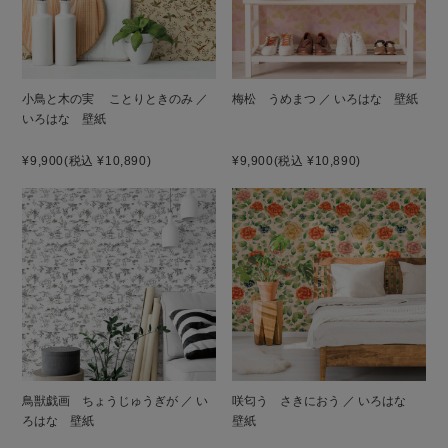
小鳥と木の実 ことりときのみ ／
梅松 うめまつ ／ いろはな 壁紙
いろはな 壁紙
¥9,900
(税込 ¥10,890)
¥9,900
(税込 ¥10,890)
鳥獣戯画 ちょうじゅうぎが ／ い
咲匂う さきにおう ／ いろはな
ろはな 壁紙
壁紙