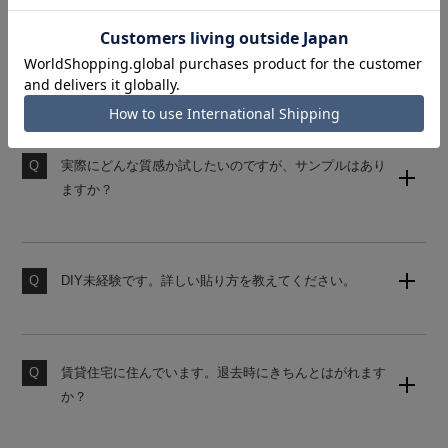
気になるシール壁紙の
Q&Aにお答えします
実際にどんな質感か試したいのですが、サンプルはあり
ますか？
壁紙のサンプルセット（無地）をご用意しております。
購入後の営業は一切ございませんので、お気軽にご請求
ください。
DIY未経験です。詳しい貼り方を教えてください。
当店の壁紙は、初心者でも貼りやすいシール式壁紙で
素材サンプル請求はこちら
す。詳しい貼り方は、下記よりご覧ください。
賃貸住宅に住んでいます。退去時にきちんとはがれます
壁紙の貼り方はこちら
か？
原状回復をご希望の場合は、かんたんタイプの壁紙をお