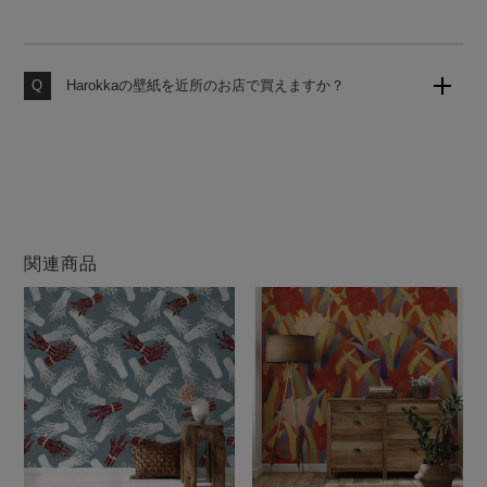
お客様からのご注文をお受けしてから工場にて製造いた
します。いつでも作りたての壁紙をお届けいたしますの
で、品質の劣化がなく安心してお使いいただけます。
Harokkaの壁紙を近所のお店で買えますか？
大変申し訳ございません。当店の壁紙は、当サイトのみ
での販売となります。他店ではお買い求めになれません
のでご注意ください。
関連商品