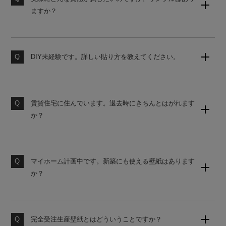
ますか？
壁紙のサンプルセット（無地）をご用意しております。
購入後の営業は一切ございませんので、お気軽にご請求
ください。
DIY未経験です。詳しい貼り方を教えてください。
当店の壁紙は、初心者でも貼りやすいシール式壁紙で
素材サンプル請求はこちら
す。詳しい貼り方は、下記よりご覧ください。
賃貸住宅に住んでいます。退去時にきちんとはがれます
壁紙の貼り方はこちら
か？
原状回復をご希望の場合は、かんたんタイプの壁紙をお
勧めしております。ご購入前にサンプルにて試し貼りを
おすすめします。
マイホーム計画中です。新築にも使える壁紙はあります
か？
素材サンプル請求はこちら
国内基準に対応した糊なし壁紙をご用意しております。
使うお部屋に合わせてお見積りいたしますのでお気軽に
お申し付けください。
完全受注生産壁紙とはどういうことですか？