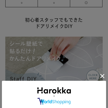
○
○
◎
初心者スタッフでもできた
ドアリメイクDIY
Harokkaスタッフがシール壁紙を使ったドアのリメイクに初挑戦。ス
タッフブログにて手順や貼り方のコツを、写真付きで詳しくご紹介し
ています。