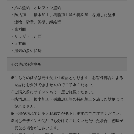
・紙の壁紙、オレフィン壁紙
・防汚加工、撥水加工、樹脂加工等の特殊加工を施した壁紙
・漆喰、砂壁、綿壁、繊維壁
・塗料面
・ザラザラした面
・天井面
・湿気の多い箇所
その他の注意事項
※こちらの商品は完全受注生産品となります。お客様都合による
返品はお受けできませんのでご了承ください。
※ご購入前にサイズをもう一度ご確認ください。
※防汚加工・撥水加工・樹脂加工等の特殊加工を施した壁紙には
貼れません。
※下地が汚れていると粘着力が低下しますのでご注意ください。
※同じデザインの商品でも分けてご注文いただいた場合、色味が
異なる場合がございます。