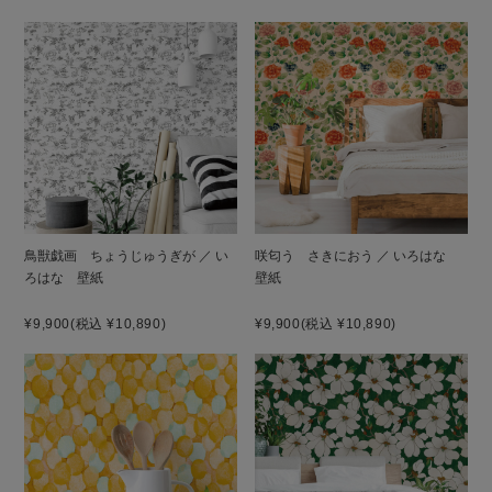
鳥獣戯画 ちょうじゅうぎが ／ い
咲匂う さきにおう ／ いろはな
ろはな 壁紙
壁紙
¥9,900
(税込 ¥10,890)
¥9,900
(税込 ¥10,890)