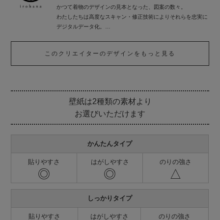
かつて着物のデザインの見本となった、図案の数々。
わたしたちは高度なスキャン・修正技術によりそれらを忠実に
デジタルデータ化。
一度は役目を終えたデザインたちに再び、新しい命を吹き込み
ました。
このクリエイターのデザインをもっと見る
いろはなはインテリアを中心としたさまざまなシーンに向け、
これからも日本の伝統的なデザインを提案していきます。
壁紙は2種類の素材より
お選びいただけます
かんたんタイプ
貼りやすさ
はがしやすさ
のりの強さ
◎
◎
△
しっかりタイプ
貼りやすさ
はがしやすさ
のりの強さ