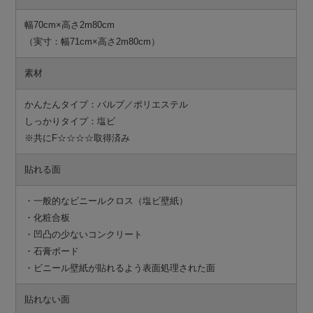
幅70cm×高さ2m80cm
（実寸：幅71cm×高さ2m80cm）
素材
かんたんタイプ：パルプ／ポリエステル
しっかりタイプ：塩ビ
※共にF☆☆☆☆取得済み
貼れる面
・一般的なビニールクロス（塩ビ壁紙）
・化粧合板
・凹凸の少ないコンクリート
・石膏ボード
・ビニール壁紙が貼れるよう表面処理された面
貼れない面