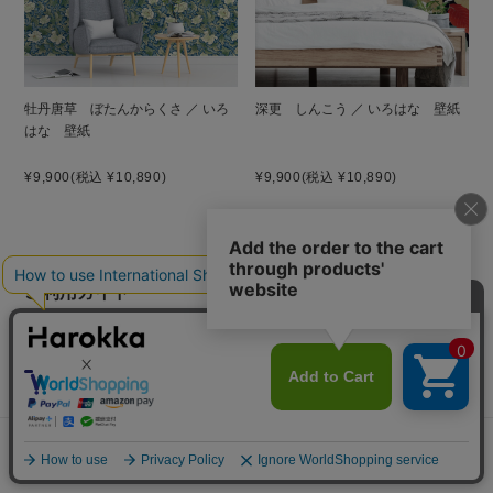
牡丹唐草 ぼたんからくさ ／ いろ
深更 しんこう ／ いろはな 壁紙
はな 壁紙
¥9,900
(税込 ¥10,890)
¥9,900
(税込 ¥10,890)
ご利用ガイド
お支払い方法
クレジットカード決済、PayPay、楽天ペイ、Amazon Pay、d払い、
代金引換、銀行振込（前払い）、郵便振替（前払い）、Paidy（あと
払いペイディ）がご利用いただけます。
※代引手数料、銀行振込手数料、郵便振替、ペイディ手数料はお客様
メニュー
探す
お気に入り
マイページ
カート
ご負担となります。