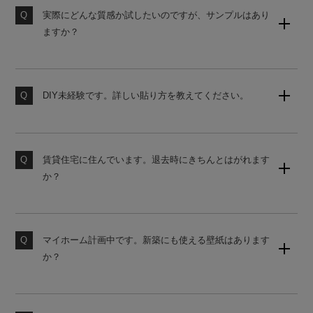
実際にどんな質感か試したいのですが、サンプルはあり
ますか？
壁紙のサンプルセット（無地）をご用意しております。
購入後の営業は一切ございませんので、お気軽にご請求
ください。
DIY未経験です。詳しい貼り方を教えてください。
当店の壁紙は、初心者でも貼りやすいシール式壁紙で
素材サンプル請求はこちら
す。詳しい貼り方は、下記よりご覧ください。
賃貸住宅に住んでいます。退去時にきちんとはがれます
壁紙の貼り方はこちら
か？
原状回復をご希望の場合は、かんたんタイプの壁紙をお
勧めしております。ご購入前にサンプルにて試し貼りを
おすすめします。
マイホーム計画中です。新築にも使える壁紙はあります
か？
素材サンプル請求はこちら
国内基準に対応した糊なし壁紙をご用意しております。
使うお部屋に合わせてお見積りいたしますのでお気軽に