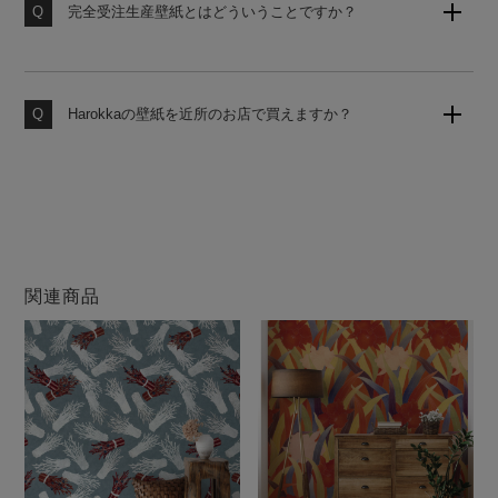
お申し付けください。
完全受注生産壁紙とはどういうことですか？
お客様からのご注文をお受けしてから工場にて製造いた
します。いつでも作りたての壁紙をお届けいたしますの
で、品質の劣化がなく安心してお使いいただけます。
Harokkaの壁紙を近所のお店で買えますか？
大変申し訳ございません。当店の壁紙は、当サイトのみ
での販売となります。他店ではお買い求めになれません
のでご注意ください。
関連商品