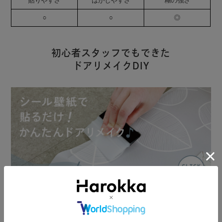
貼りやすさ
はがしやすさ
糊の強さ
○
○
◎
初心者スタッフでもできた
ドアリメイクDIY
Harokkaスタッフがシール壁紙を使ったドアのリメイクに初挑戦。ス
タッフブログにて手順や貼り方のコツを、写真付きで詳しくご紹介し