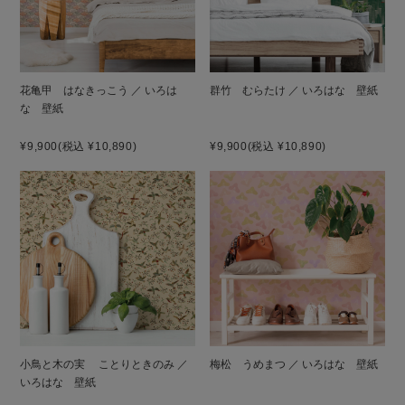
花亀甲 はなきっこう ／ いろは
群竹 むらたけ ／ いろはな 壁紙
な 壁紙
¥9,900
(税込 ¥10,890)
¥9,900
(税込 ¥10,890)
小鳥と木の実 ことりときのみ ／
梅松 うめまつ ／ いろはな 壁紙
いろはな 壁紙