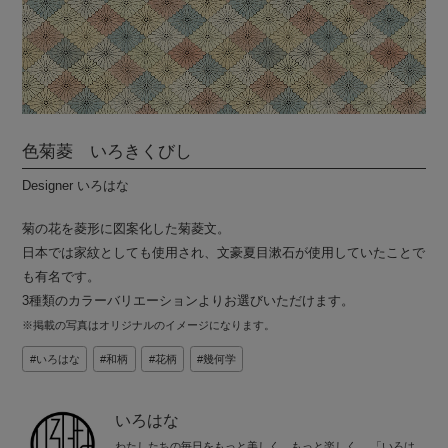
色菊菱 いろきくびし
Designer いろはな
菊の花を菱形に図案化した菊菱文。
日本では家紋としても使用され、文豪夏目漱石が使用していたことで
も有名です。
3種類のカラーバリエーションよりお選びいただけます。
※掲載の写真はオリジナルのイメージになります。
いろはな
和柄
花柄
幾何学
いろはな
わたしたちの毎日をもっと美しく、もっと楽しく。 「いろは