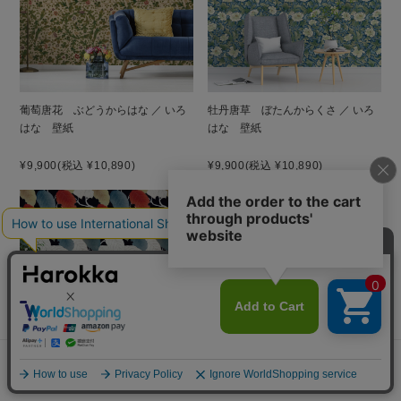
葡萄唐花 ぶどうからはな ／ いろ
牡丹唐草 ぼたんからくさ ／ いろ
はな 壁紙
はな 壁紙
¥9,900
(税込 ¥10,890)
¥9,900
(税込 ¥10,890)
深更 しんこう ／ いろはな 壁紙
メニュー
探す
お気に入り
マイページ
カート