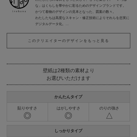
な」はくらしを華やかに彩るためのデザインブランドです。
かつて着物のデザインの見本となった、図案の数々。
わたしたちは高度なスキャン・修正技術によりそれらを忠実に
デジタルデータ化。
一度は役目を終えたデザインたちに再び、新しい命を吹き込み
ました。
このクリエイターのデザインをもっと見る
いろはなはインテリアを中心としたさまざまなシーンに向け、
これからも日本の伝統的なデザインを提案していきます。
壁紙は2種類の素材より
お選びいただけます
かんたんタイプ
貼りやすさ
はがしやすさ
のりの強さ
◎
◎
△
しっかりタイプ