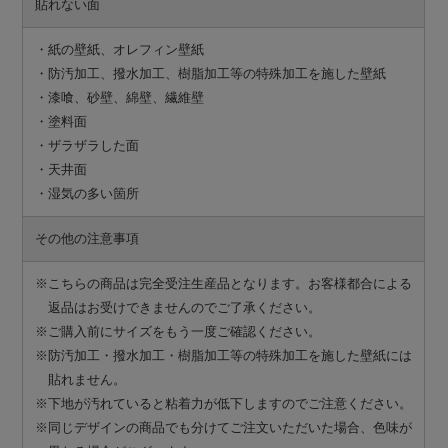
貼れない面
・紙の壁紙、オレフィン壁紙
・防汚加工、撥水加工、樹脂加工等の特殊加工を施した壁紙
・漆喰、砂壁、綿壁、繊維壁
・塗料面
・ザラザラした面
・天井面
・湿気の多い箇所
その他の注意事項
※こちらの商品は完全受注生産品となります。お客様都合による
返品はお受けできませんのでご了承ください。
※ご購入前にサイズをもう一度ご確認ください。
※防汚加工・撥水加工・樹脂加工等の特殊加工を施した壁紙には
貼れません。
※下地が汚れていると粘着力が低下しますのでご注意ください。
※同じデザインの商品でも分けてご注文いただいた場合、色味が