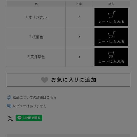
色
在庫
購入
1 オリジナル
○
2 桜菫色
○
3 黄丹草色
○
返品についての詳細はこちら
レビューはありません