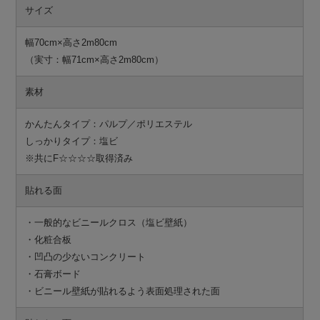
サイズ
幅70cm×高さ2m80cm
（実寸：幅71cm×高さ2m80cm）
素材
かんたんタイプ：パルプ／ポリエステル
しっかりタイプ：塩ビ
※共にF☆☆☆☆取得済み
貼れる面
・一般的なビニールクロス（塩ビ壁紙）
・化粧合板
・凹凸の少ないコンクリート
・石膏ボード
・ビニール壁紙が貼れるよう表面処理された面