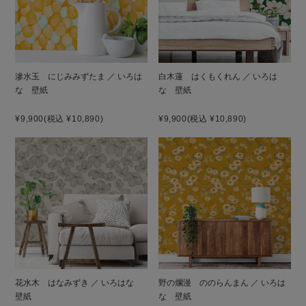
滲水玉 にじみみずたま ／ いろは
白木蓮 はくもくれん ／ いろは
な 壁紙
な 壁紙
¥9,900
(税込 ¥10,890)
¥9,900
(税込 ¥10,890)
花水木 はなみずき ／ いろはな
野の爛漫 ののらんまん ／ いろは
壁紙
な 壁紙