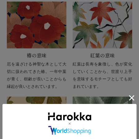
椿の意味
紅葉の意味
厄を遠ざける神聖な木として大
紅葉は長寿を象徴し、色が変化
切に扱われてきた椿。一年中葉
していくことから、世渡り上手
が青く、樹齢が長いことからも
を意味するモチーフとしても好
縁起が良いとされています。
まれています。