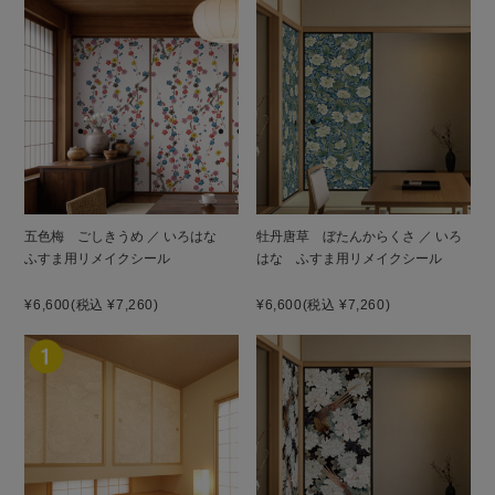
五色梅 ごしきうめ ／ いろはな
牡丹唐草 ぼたんからくさ ／ いろ
ふすま用リメイクシール
はな ふすま用リメイクシール
¥6,600
(税込 ¥7,260)
¥6,600
(税込 ¥7,260)