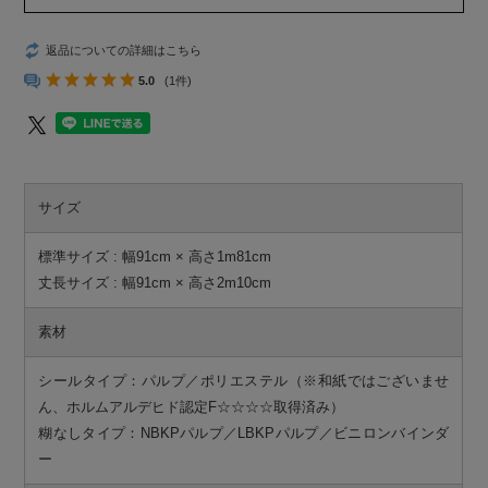
返品についての詳細はこちら
5.0
(1件)
サイズ
標準サイズ : 幅91cm × 高さ1m81cm
丈長サイズ : 幅91cm × 高さ2m10cm
素材
シールタイプ：パルプ／ポリエステル（※和紙ではございませ
ん、ホルムアルデヒド認定F☆☆☆☆取得済み）
糊なしタイプ：NBKPパルプ／LBKPパルプ／ビニロンバインダ
ー