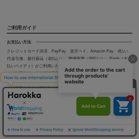
ご利用ガイド
お困りごとはございますか？
お支払い方法
クレジットカード決済、PayPay、楽天ペイ、Amazon Pay、d払い、
代金引換、銀行振込（前払い）、郵便振替（前払い）、Paidy（あと
払いペイディ）がご利用いただけます。
※代引手数料、銀行振込手数料、郵便振替、ペイディ手数料はお客様
貼り方を見る
素材サンプル
ご負担となります。
※沖縄県を含む一部離島地域は、お支払い方法にペイディはお選びい
ただけません。
よくあるご質問
ご利用ガイド
メニュー
探す
お気に入り
マイページ
カート
納期