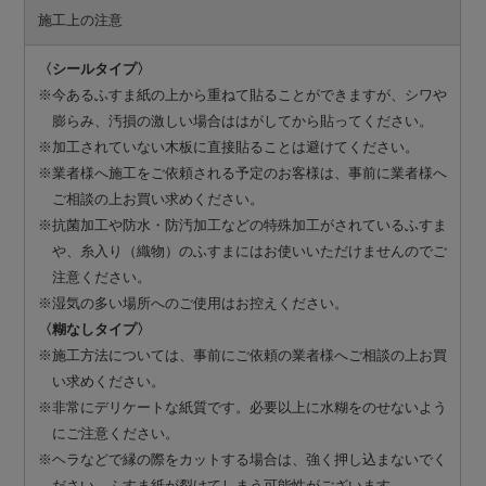
施工上の注意
〈シールタイプ〉
※今あるふすま紙の上から重ねて貼ることができますが、シワや
膨らみ、汚損の激しい場合ははがしてから貼ってください。
※加工されていない木板に直接貼ることは避けてください。
※業者様へ施工をご依頼される予定のお客様は、事前に業者様へ
ご相談の上お買い求めください。
※抗菌加工や防水・防汚加工などの特殊加工がされているふすま
や、糸入り（織物）のふすまにはお使いいただけませんのでご
注意ください。
※湿気の多い場所へのご使用はお控えください。
〈糊なしタイプ〉
※施工方法については、事前にご依頼の業者様へご相談の上お買
い求めください。
※非常にデリケートな紙質です。必要以上に水糊をのせないよう
にご注意ください。
※ヘラなどで縁の際をカットする場合は、強く押し込まないでく
ださい。ふすま紙が裂けてしまう可能性がございます。