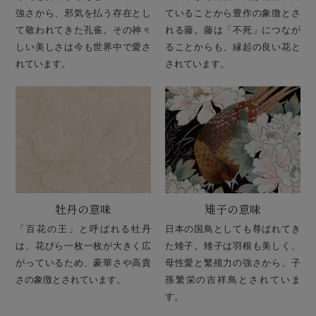
強さから、邪気を払う存在とし
ていることから豊作の象徴とさ
て敬われてきた孔雀。その神々
れる藤。藤は「不死」につなが
しい美しさは今も世界中で愛さ
ることからも、縁起の良い花と
れています。
されています。
牡丹の意味
雉子の意味
「百花の王」と呼ばれる牡丹
日本の国鳥としても尊ばれてき
は、花びら一枚一枚が大きく広
た雉子。雉子は羽根も美しく、
がっているため、豪華さや高貴
母性愛と繁殖力の強さから、子
さの象徴とされています。
孫繁栄の吉祥鳥とされていま
す。