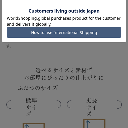
葡萄の意味
万両の意味
多くの実をつける葡萄は豊穣と
赤く丸い実がおめでたい万両。
繁栄の象徴。豊かな実りは、中
縁起の良い名前の通り、豊かな
国やヨーロッパの国々でも聖な
財や商売繁盛にご利益があると
る果実として文様化されていま
され、慶びの象徴です。
す。
選べるサイズと素材で
お部屋にぴったりの仕上がりに
ふたつのサイズ
標準
丈長
サイ
サイ
ズ
ズ