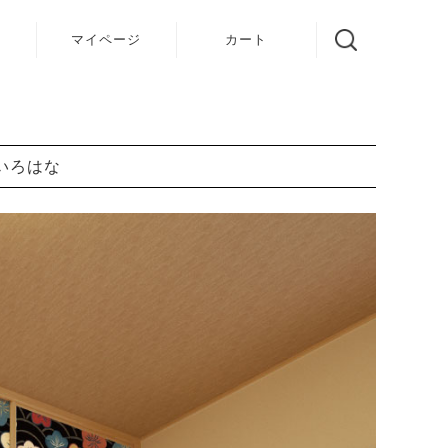
声
マイページ
カート
いろはな