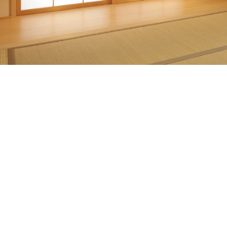
DIYパーツ
その他
International
Shipping
梅流し う
Designer いろ
末永く平安
を、色とり
梅は長寿や
※掲載の写真は標
いろはな