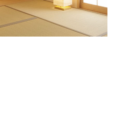
めながし
はな
な暮らしが続くようにとの願いが込められた青海波
どりの梅の花が飾る図案です。
気高さの象徴としても尊ばれています。
準サイズのイメージになります。
和柄
花柄
縁起モチーフ