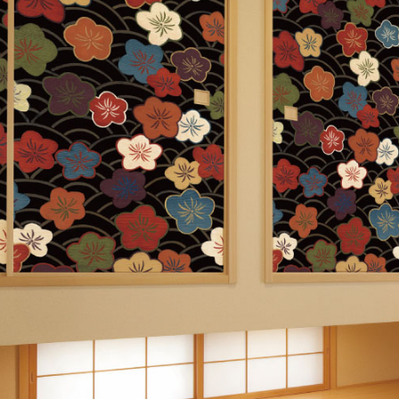
ズ〉
デザイン障子紙
〈Blanche〉
壁紙
カラー壁紙
〈ヒューモ〉
カラヴィ
リメイクシート
ウォールステッカ
ー
リメイクシート
mini
施工道具