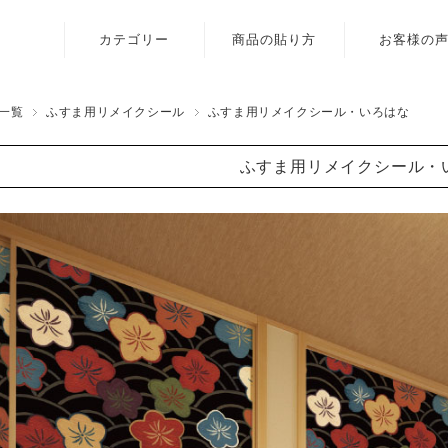
カテゴリー
商品の貼り方
お客様の
ふすま用
壁紙
リメイクシール
一覧
ふすま用リメイクシール
ふすま用リメイクシール・いろはな
障子紙
〈いろはな〉
ふすま用リメイクシール・
ふすま用
ふすま用
リメイクシール
リメイクシール
〈エルト〉
カラヴィ
ふすま用
リメイクシート
リメイクシール
〈伝統色〉
ふすま用
リメイクシール
〈メルア〉
デザイン障子紙
〈クリエイター