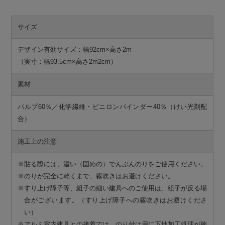
サイズ
デザイン有効サイズ：幅92cm×高さ2m
（実寸：幅93.5cm×高さ2m2cm）
素材
パルプ60％／化学繊維・ビニロンバインダー40％（けい光剤配
合）
施工上の注意
※貼る際には、濃い（固めの）でんぷんのりをご使用ください。
※のりが完全に乾くまで、霧吹きはお避けください。
※すり上げ障子等、組子の細い建具へのご使用は、組子が反る場
合がございます。（すり上げ障子への霧吹きはお避けくださ
い）
※アルミ室内建具との接着では、のり付け用に下地加工処理が施