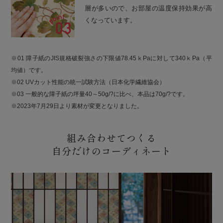
層が多いので、お部屋の温度保持効果が高
くなっています。
※01 障子紙のJIS規格破裂強さの下限値78.45ｋPaに対して340ｋPa（平
均値）です。
※02 UVカット性能の統一試験方法（日本化学繊維協会）
※03 一般的な障子紙の坪量40～50g/?に比べ、本品は70g/?です。
※2023年7月29日より素材が変更となりました。
組み合わせてつくる
自分だけのコーディネート