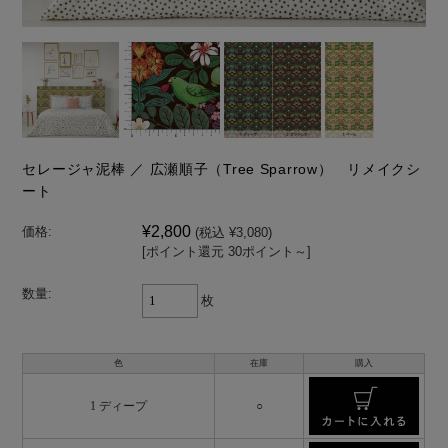
セレージャ泥棒 ／ 広瀬順子（Tree Sparrow） リメイクシ
ート
¥2,800
価格:
(税込 ¥3,080)
[ポイント還元 30ポイント～]
数量:
枚
色
在庫
購入
1 ディープ
○