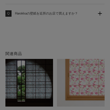
お客様からのご注文をお受けしてから工場にて製造いた
します。いつでも作りたての壁紙をお届けいたしますの
で、品質の劣化がなく安心してお使いいただけます。
Harokkaの壁紙を近所のお店で買えますか？
大変申し訳ございません。当店の壁紙は、当サイトのみ
での販売となります。他店ではお買い求めになれません
のでご注意ください。
関連商品