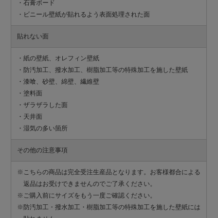
・石膏ボード
・ビニール壁紙が貼れるよう表面処理された面
貼れない面
・紙の壁紙、オレフィン壁紙
・防汚加工、撥水加工、樹脂加工等の特殊加工を施した壁紙
・漆喰、砂壁、綿壁、繊維壁
・塗料面
・ザラザラした面
・天井面
・湿気の多い箇所
その他の注意事項
※こちらの商品は完全受注生産品となります。お客様都合による
返品はお受けできませんのでご了承ください。
※ご購入前にサイズをもう一度ご確認ください。
※防汚加工・撥水加工・樹脂加工等の特殊加工を施した壁紙には