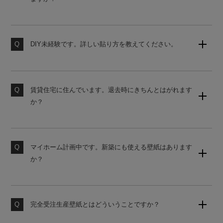
壁紙のサンプルセット（無地）をご用意しております。
購入後の営業は一切ございませんので、お気軽にご請求
ください。
DIY未経験です。詳しい貼り方を教えてください。
当店の壁紙は、初心者でも貼りやすいシール式壁紙で
素材サンプル請求はこちら
す。詳しい貼り方は、下記よりご覧ください。
賃貸住宅に住んでいます。退去時にきちんとはがれます
壁紙の貼り方はこちら
か？
原状回復をご希望の場合は、かんたんタイプの壁紙をお
勧めしております。ご購入前にサンプルにて試し貼りを
おすすめします。
マイホーム計画中です。新築にも使える壁紙はあります
か？
素材サンプル請求はこちら
国内基準に対応した糊なし壁紙をご用意しております。
使うお部屋に合わせてお見積りいたしますのでお気軽に
お申し付けください。
完全受注生産壁紙とはどういうことですか？