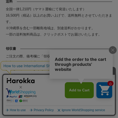
送料
全国一律1,210円（ヤマト運輸にて発送いたします）
16,500円（税込）以上のお買い上げで、送料無料とさせていただきま
す。
※沖縄県を含む一部離島地域は、別途送料がかかります。
一部の送料無料商品は、クリックポストでお届けいたします。
領収書
ご注文の際、備考欄に「領収書希望」の旨と、お宛名、但し書きをご
記入ください。商品発送後、電子領収書を発行いたします。なお、会
員様はマイページより電子領収書のダウンロードが可能です。
※お支払いに代金引換をお選びのお客様は、伝票右下に貼付の領収書
をご利用いただき、商品に同梱している納品書と合わせて保管くださ
い。
返品・交換
当店の商品は、完全受注生産品となります。
メニュー
探す
お気に入り
マイページ
カート
ご注文後に自社工場にて製造工程に入るため、キャンセルや変更は承