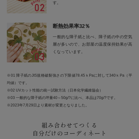
す。
断熱効果率32％
一般的な障子紙と比べ、障子紙の中の空気
層が多いので、お部屋の温度保持効果が高
くなっています。
※01 障子紙のJIS規格破裂強さの下限値78.45ｋPaに対して340ｋPa（平
均値）です。
※02 UVカット性能の統一試験方法（日本化学繊維協会）
※03 一般的な障子紙の坪量40～50g/?に比べ、本品は70g/?です。
※2023年7月29日より素材が変更となりました。
組み合わせてつくる
自分だけのコーディネート