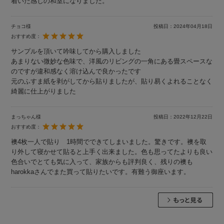
着いた感じの和室になりました。
チョコ様
投稿日：
2024年04月18日
おすすめ度：
サンプルを頂いて吟味してから購入しました
あまりない微妙な色味で、洋風のリビングの一角にある畳スペースな
のですが違和感なく溶け込んで良かったです
元のふすま紙を剥がしてから貼りましたが、貼り易くよれることなく
綺麗に仕上がりました
まっちゃん様
投稿日：
2022年12月22日
おすすめ度：
襖4枚一人で貼り 1時間でできてしまいました。驚きです。襖を取
り外して寝かせて貼ると上手く出来ました。色も思ってたよりも良い
色合いでとても気に入って、家族からも評判良く、残りの襖も
harokkaさんでまた買って貼りたいです。有難う御座います。