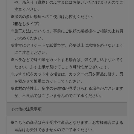
や、糸入り（織物）のふすまにはお使いいただけませんのでご
注意ください。
※湿気の多い場所へのご使用はお控えください。
〈糊なしタイプ〉
※施工方法については、事前にご依頼の業者様へご相談の上お買
い求めください。
※非常にデリケートな紙質です。必要以上に水糊をのせないよう
にご注意ください。
※ヘラなどで縁の際をカットする場合は、強く押し込まないでく
ださい。ふすま紙が裂けてしまう可能性がございます。
※ふすま紙をカットする場合は、カッターの刃を新品に替え、刃
を寝かせて慎重にカットしてください。
※素材の特性上、多少の夾雑物が見受けられる場合がございます
が、不良品ではございませんのでご了承ください。
その他の注意事項
※こちらの商品は完全受注生産品となります。お客様都合による
返品はお受けできませんのでご了承ください。