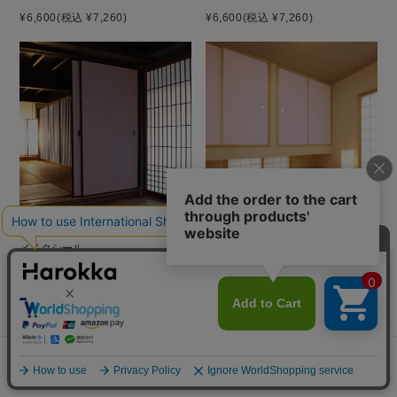
¥6,600
(税込 ¥7,260)
¥6,600
(税込 ¥7,260)
お困りごとはございますか？
貼り方を見る
素材サンプル
鳩羽色 はとばいろ ／ ふすま用リ
淡紅藤 あわべにふじ ／ ふすま用
メイクシール
リメイクシール
¥6,600
(税込 ¥7,260)
¥6,600
(税込 ¥7,260)
よくあるご質問
ご利用ガイド
メニュー
探す
お気に入り
マイページ
カート