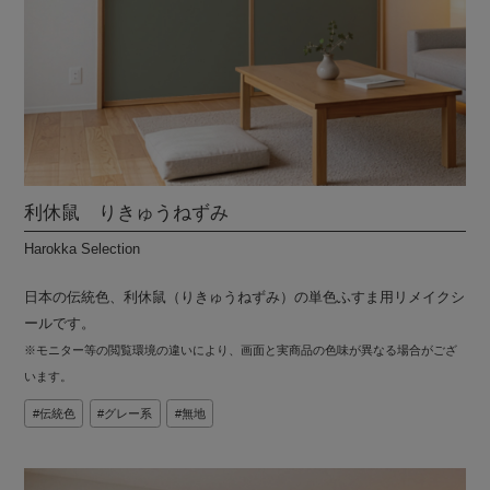
利休鼠 りきゅうねずみ
Harokka Selection
日本の伝統色、利休鼠（りきゅうねずみ）の単色ふすま用リメイクシ
ールです。
※モニター等の閲覧環境の違いにより、画面と実商品の色味が異なる場合がござ
います。
伝統色
グレー系
無地