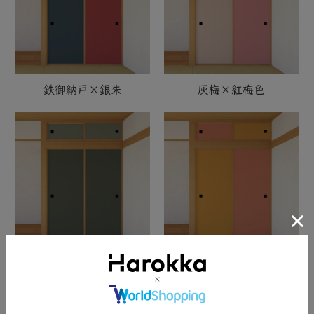
鉄御納戸×銀朱
灰梅×紅梅色
柳煤竹×利休鼠
柑子色×東雲色