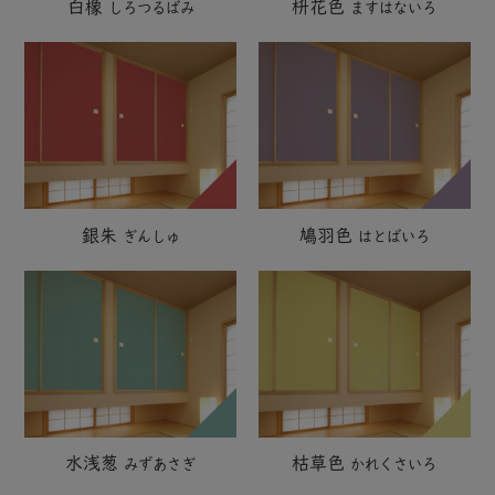
白橡
枡花色
しろつるばみ
ますはないろ
銀朱
鳩羽色
ぎんしゅ
はとばいろ
水浅葱
枯草色
みずあさぎ
かれくさいろ