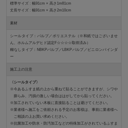
標準サイズ : 幅91cm × 高さ1m81cm
丈長サイズ : 幅91cm × 高さ2m10cm
素材
シールタイプ：パルプ／ポリエステル（※和紙ではございませ
ん、ホルムアルデヒド認定F☆☆☆☆取得済み）
糊なしタイプ：NBKPパルプ／LBKPパルプ／ビニロンバインダ
ー
施工上の注意
〈シールタイプ〉
※今あるふすま紙の上から重ねて貼ることができますが、シワや
膨らみ、汚損の激しい場合ははがしてから貼ってください。
※加工されていない木板に直接貼ることは避けてください。
※業者様へ施工をご依頼される予定のお客様は、事前に業者様へ
ご相談の上お買い求めください。
※抗菌加工や防水・防汚加工などの特殊加工がされているふすま