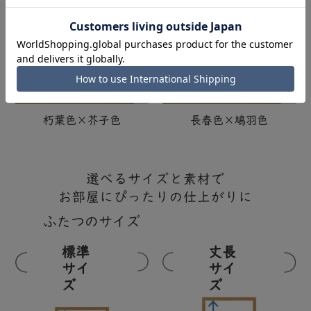
朽葉色×芥子色
長春色×鳩羽色
選べるサイズと素材で
お部屋にぴったりの仕上がりに
ふたつのサイズ
標準
丈長
サイ
サイ
ズ
ズ