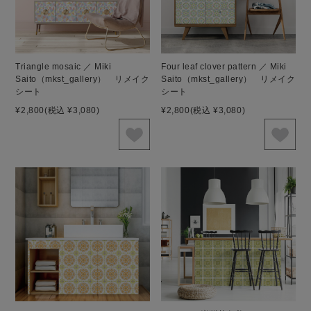
Triangle mosaic ／ Miki
Four leaf clover pattern ／ Miki
Saito（mkst_gallery） リメイク
Saito（mkst_gallery） リメイク
シート
シート
¥2,800
(税込 ¥3,080)
¥2,800
(税込 ¥3,080)