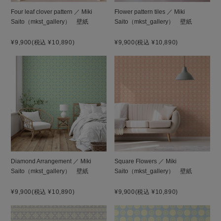
Four leaf clover pattern ／ Miki
Flower pattern tiles ／ Miki
Saito（mkst_gallery） 壁紙
Saito（mkst_gallery） 壁紙
¥9,900
(税込 ¥10,890)
¥9,900
(税込 ¥10,890)
Diamond Arrangement ／ Miki
Square Flowers ／ Miki
Saito（mkst_gallery） 壁紙
Saito（mkst_gallery） 壁紙
¥9,900
(税込 ¥10,890)
¥9,900
(税込 ¥10,890)