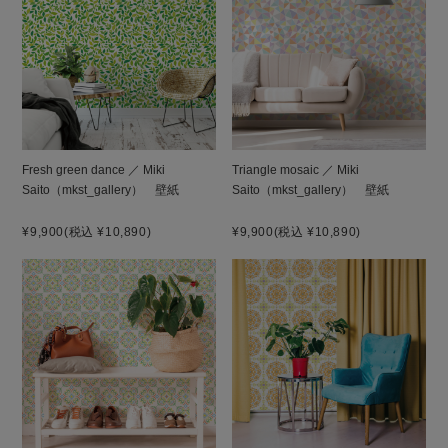
Fresh green dance ／ Miki
Triangle mosaic ／ Miki
Saito（mkst_gallery） 壁紙
Saito（mkst_gallery） 壁紙
¥9,900
(税込 ¥10,890)
¥9,900
(税込 ¥10,890)