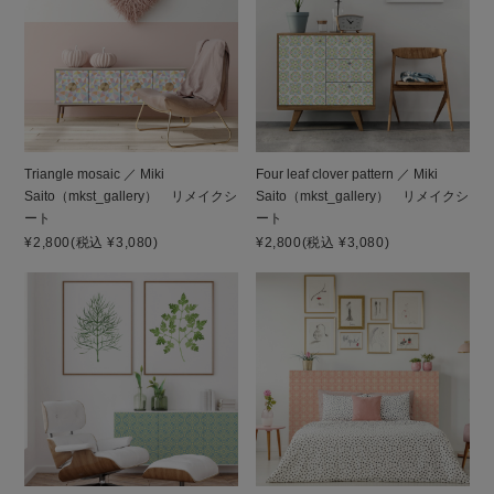
Triangle mosaic ／ Miki
Four leaf clover pattern ／ Miki
Saito（mkst_gallery） リメイクシ
Saito（mkst_gallery） リメイクシ
ート
ート
¥2,800
(税込 ¥3,080)
¥2,800
(税込 ¥3,080)