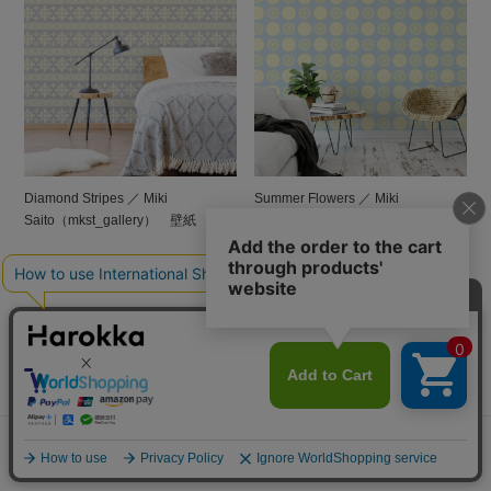
Diamond Stripes ／ Miki
Summer Flowers ／ Miki
Saito（mkst_gallery） 壁紙
Saito（mkst_gallery） 壁紙
¥9,900
(税込 ¥10,890)
¥9,900
(税込 ¥10,890)
ご利用ガイド
お支払い方法
クレジットカード決済、PayPay、楽天ペイ、Amazon Pay、d払い、
メニュー
探す
お気に入り
マイページ
カート
代金引換、銀行振込（前払い）、郵便振替（前払い）、Paidy（あと