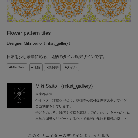
Flower pattern tiles
Designer Miki Saito（mkst_gallery）
日常を少し豪華に彩る、花柄のタイル風デザインです。
Miki Saito
花柄
幾何学
タイル
Miki Saito （mkst_gallery）
東京都在住。
ペインター活動を中心に、模様等の素材提供や文字デザイン・
ロゴ制作をしています。
子どものころ、幾何学模様を真似して描いたことをきっかけに
単純な図形をリピートするだけで無限に作れる模様の楽しさに
ハマりました。
漫画イラストと合体させたり、独自の描き方で絵画制作にも打
このクリエイターのデザインをもっと見る
ち込んでいます。