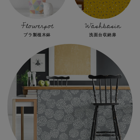
Flowerpot
Washbasin
プラ製植木鉢
洗面台収納扉