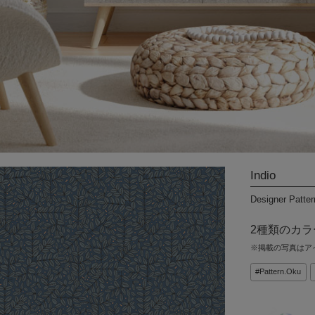
DIYパーツ
その他
International
Shipping
Indio
Designer Patte
2種類のカ
※掲載の写真はア
Pattern.Oku