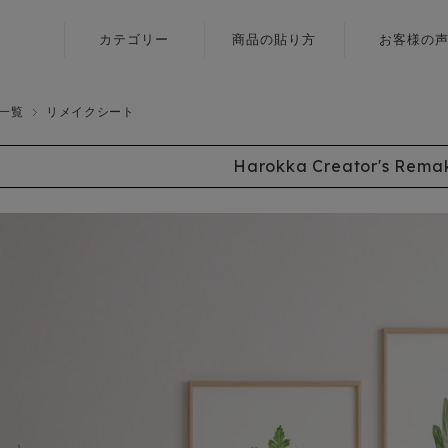
カテゴリー
商品の貼り方
お客様の
ふすま用
壁紙
リメイクシール
一覧
リメイクシート
障子紙
〈いろはな〉
Harokka Creator's Rema
ふすま用
ふすま用
リメイクシール
リメイクシール
〈エルト〉
カラヴィ
ふすま用
リメイクシート
リメイクシール
〈伝統色〉
ふすま用
リメイクシール
〈メルア〉
デザイン障子紙
〈クリエイター