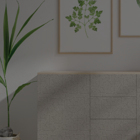
ズ〉
デザイン障子紙
〈Blanche〉
壁紙
カラー壁紙
〈ヒューモ〉
カラヴィ
リメイクシート
ウォールステッカ
ー
リメイクシート
mini
施工道具