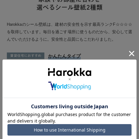
選べるシール壁紙2種類
Harokkaのシール壁紙は、建材の安全性を示す最高ランクF☆☆☆☆
を取得しています。毎日を過ごす場所に使うものだから、安心して選
んでいただけるように。安全性と品質にもこだわりました。
かんたんタイプ
壁紙らしい風合いのエンボス調の質感が人気で
す。軽量で貼ってはがしやすいため、賃貸住宅に
お住まいの方でも安心してご使用いただけます。
ホルムアルデヒド認定は、最高ランクの
F☆☆☆☆を取得しております。
貼りやすさ
はがしやすさ
糊の強さ
◎
◎
△
しっかりタイプ