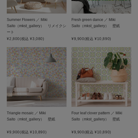
Summer Flowers ／ Miki
Fresh green dance ／ Miki
Saito（mkst_gallery） リメイクシ
Saito（mkst_gallery） 壁紙
ート
¥2,800
(税込 ¥3,080)
¥9,900
(税込 ¥10,890)
Triangle mosaic ／ Miki
Four leaf clover pattern ／ Miki
Saito（mkst_gallery） 壁紙
Saito（mkst_gallery） 壁紙
¥9,900
(税込 ¥10,890)
¥9,900
(税込 ¥10,890)