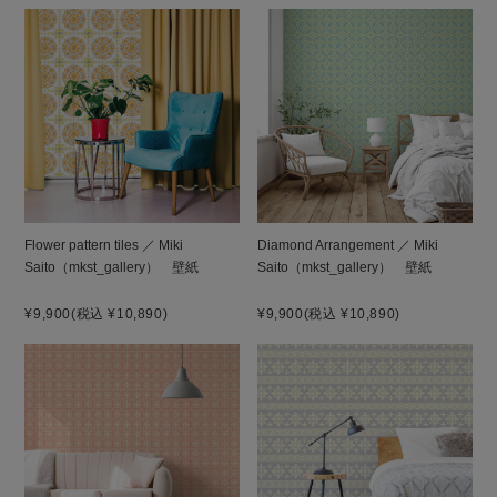
Flower pattern tiles ／ Miki
Diamond Arrangement ／ Miki
Saito（mkst_gallery） 壁紙
Saito（mkst_gallery） 壁紙
¥9,900
(税込 ¥10,890)
¥9,900
(税込 ¥10,890)