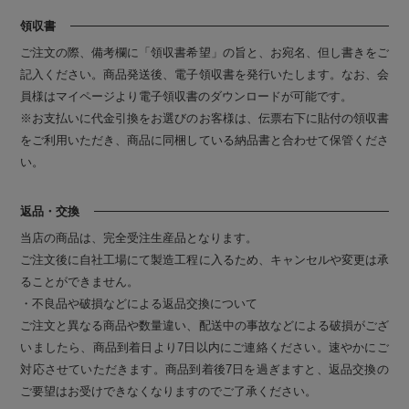
領収書
ご注文の際、備考欄に「領収書希望」の旨と、お宛名、但し書きをご
記入ください。商品発送後、電子領収書を発行いたします。なお、会
員様はマイページより電子領収書のダウンロードが可能です。
※お支払いに代金引換をお選びのお客様は、伝票右下に貼付の領収書
をご利用いただき、商品に同梱している納品書と合わせて保管くださ
い。
返品・交換
当店の商品は、完全受注生産品となります。
ご注文後に自社工場にて製造工程に入るため、キャンセルや変更は承
ることができません。
・不良品や破損などによる返品交換について
ご注文と異なる商品や数量違い、配送中の事故などによる破損がござ
いましたら、商品到着日より7日以内にご連絡ください。速やかにご
対応させていただきます。商品到着後7日を過ぎますと、返品交換の
ご要望はお受けできなくなりますのでご了承ください。