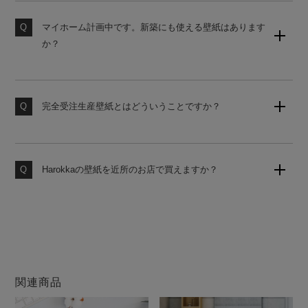
勧めしております。ご購入前にサンプルにて試し貼りを
おすすめします。
マイホーム計画中です。新築にも使える壁紙はあります
か？
素材サンプル請求はこちら
国内基準に対応した糊なし壁紙をご用意しております。
使うお部屋に合わせてお見積りいたしますのでお気軽に
お申し付けください。
完全受注生産壁紙とはどういうことですか？
お客様からのご注文をお受けしてから工場にて製造いた
します。いつでも作りたての壁紙をお届けいたしますの
で、品質の劣化がなく安心してお使いいただけます。
Harokkaの壁紙を近所のお店で買えますか？
大変申し訳ございません。当店の壁紙は、当サイトのみ
での販売となります。他店ではお買い求めになれません
のでご注意ください。
関連商品