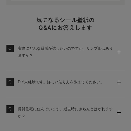
気になるシール壁紙の
Q&Aにお答えします
実際にどんな質感か試したいのですが、サンプルはあり
ますか？
壁紙のサンプルセット（無地）をご用意しております。
購入後の営業は一切ございませんので、お気軽にご請求
ください。
DIY未経験です。詳しい貼り方を教えてください。
当店の壁紙は、初心者でも貼りやすいシール式壁紙で
素材サンプル請求はこちら
す。詳しい貼り方は、下記よりご覧ください。
賃貸住宅に住んでいます。退去時にきちんとはがれます
壁紙の貼り方はこちら
か？
原状回復をご希望の場合は、かんたんタイプの壁紙をお