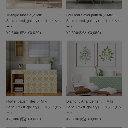
Triangle mosaic ／ Miki
Four leaf clover pattern ／ Miki
Saito（mkst_gallery） リメイクシ
Saito（mkst_gallery） リメイクシ
ート
ート
¥2,800
(税込 ¥3,080)
¥2,800
(税込 ¥3,080)
Flower pattern tiles ／ Miki
Diamond Arrangement ／ Miki
Saito（mkst_gallery） リメイクシ
Saito（mkst_gallery） リメイクシ
ート
ート
¥2,800
(税込 ¥3,080)
¥2,800
(税込 ¥3,080)