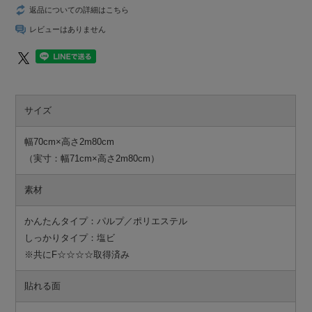
返品についての詳細はこちら
レビューはありません
サイズ
幅70cm×高さ2m80cm
（実寸：幅71cm×高さ2m80cm）
素材
かんたんタイプ：パルプ／ポリエステル
しっかりタイプ：塩ビ
※共にF☆☆☆☆取得済み
貼れる面