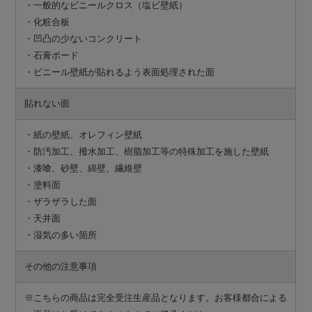
・一般的なビニールクロス（塩ビ壁紙）
・化粧合板
・凹凸の少ないコンクリート
・石膏ボード
・ビニール壁紙が貼れるよう表面処理された面
貼れない面
・紙の壁紙、オレフィン壁紙
・防汚加工、撥水加工、樹脂加工等の特殊加工を施した壁紙
・漆喰、砂壁、綿壁、繊維壁
・塗料面
・ザラザラした面
・天井面
・湿気の多い箇所
その他の注意事項
※こちらの商品は完全受注生産品となります。お客様都合による