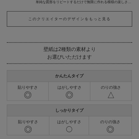
単純な図形をリピートするだけで無限に作れる模様の楽しさに
ハマりました。
漫画イラストと合体させたり、独自の描き方で絵画制作にも打
このクリエイターのデザインをもっと見る
ち込んでいます。
模様は、インテリア・服・街中など様々な所にある、一番身近
なアートです。
日常を少し、豪華にオシャレに変えられるデザインをご提供致
します。
壁紙は2種類の素材より
少しでも多くの方に模様の世界に触れていただき、 楽しみな
お選びいただけます
がら使ってもらえたら嬉しいです。
かんたんタイプ
貼りやすさ
はがしやすさ
のりの強さ
◎
◎
△
しっかりタイプ
貼りやすさ
はがしやすさ
のりの強さ
◎
◎
◯