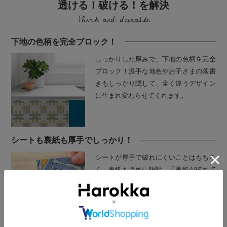
透ける！破ける！を解決
Thick and durable
下地の色柄を完全ブロック！
しっかりした厚みで、下地の色柄を完全
ブロック！派手な地色やお子さまの落書
きもしっかり隠して、全く違うデザイン
に生まれ変わらせてくれます。
シートも裏紙も厚手でしっかり！
シートが厚手で破れにくいことはもちろ
ん、裏紙も厚めに設計。「裏紙が破れて
はがしにくい」を解決して、スムーズに
作業が進められます。