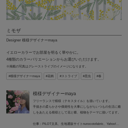
ミモザ
Designer 模様デザイナーmaya
イエローカラーでお部屋を明るく華やかに。
4種類のカラーバリエーションからお選びいただけます。
※掲載の写真はグレーストライプのイメージになります。
模様デザイナーmaya
花柄
ストライプ
昆虫
春
模様デザイナーmaya
フリーランスで模様（テキスタイル）を描いています。
手描きの柔らかさや偶発性を大事にしながらいつもの生活に癒
しをあたえる模様として花と蝶、植物をテーマに描いてます。
仕事：PILOT文具、生地通販サイトnunocotofabric、Yahoo!き