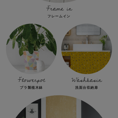
Frame in
フレームイン
Flowerpot
Washbasin
プラ製植木鉢
洗面台収納扉