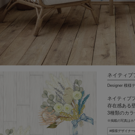
DIYパーツ
その他
International
Shipping
ネイティブ
Designer 模
ネイティブ
存在感ある
3種類のカ
※掲載の写真はホ
模様デザイナーm