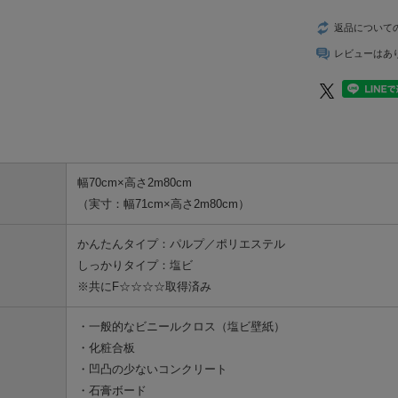
返品について
レビューはあ
幅70cm×高さ2m80cm
（実寸：幅71cm×高さ2m80cm）
かんたんタイプ：パルプ／ポリエステル
しっかりタイプ：塩ビ
※共にF☆☆☆☆取得済み
・一般的なビニールクロス（塩ビ壁紙）
・化粧合板
・凹凸の少ないコンクリート
・石膏ボード