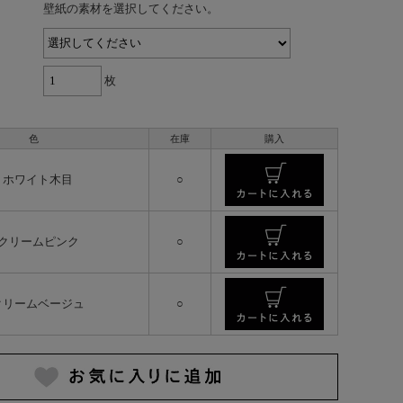
壁紙の素材を選択してください。
枚
色
在庫
購入
1 ホワイト木目
○
 クリームピンク
○
 クリームベージュ
○