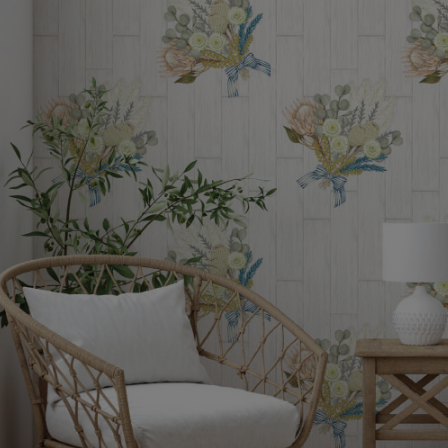
ズ〉
デザイン障子紙
〈Blanche〉
壁紙
カラー壁紙
〈ヒューモ〉
カラヴィ
リメイクシート
ウォールステッカ
ー
リメイクシート
mini
施工道具