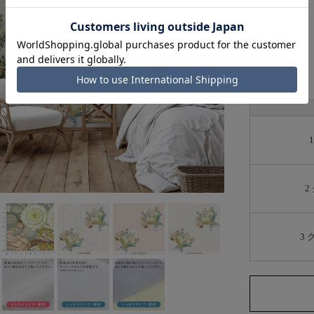
壁紙の素材:
数量:
2
3