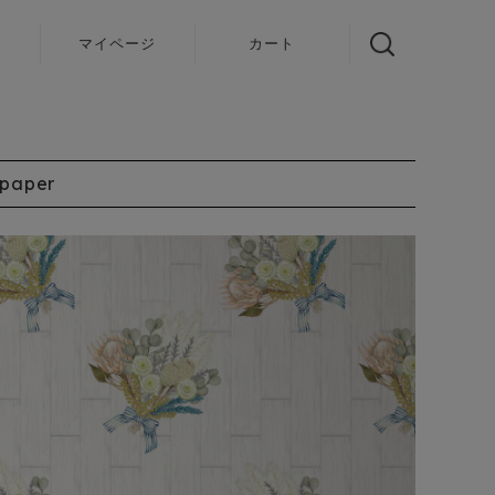
声
マイページ
カート
lpaper