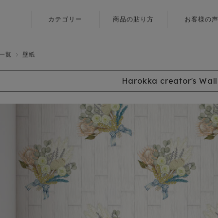
カテゴリー
商品の貼り方
お客様の
ふすま用
壁紙
リメイクシール
一覧
壁紙
障子紙
〈いろはな〉
Harokka creator's Wal
ふすま用
ふすま用
リメイクシール
リメイクシール
〈エルト〉
カラヴィ
ふすま用
リメイクシート
リメイクシール
〈伝統色〉
ふすま用
リメイクシール
〈メルア〉
デザイン障子紙
〈クリエイター