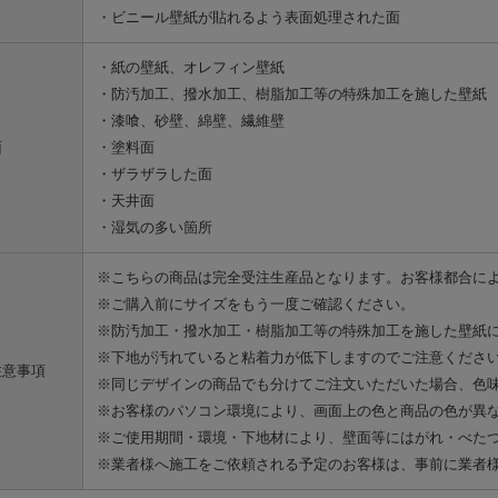
・ビニール壁紙が貼れるよう表面処理された面
・紙の壁紙、オレフィン壁紙
・防汚加工、撥水加工、樹脂加工等の特殊加工を施した壁紙
・漆喰、砂壁、綿壁、繊維壁
面
・塗料面
・ザラザラした面
・天井面
・湿気の多い箇所
※こちらの商品は完全受注生産品となります。お客様都合に
※ご購入前にサイズをもう一度ご確認ください。
※防汚加工・撥水加工・樹脂加工等の特殊加工を施した壁紙
※下地が汚れていると粘着力が低下しますのでご注意くださ
注意事項
※同じデザインの商品でも分けてご注文いただいた場合、色
※お客様のパソコン環境により、画面上の色と商品の色が異
※ご使用期間・環境・下地材により、壁面等にはがれ・べた
※業者様へ施工をご依頼される予定のお客様は、事前に業者