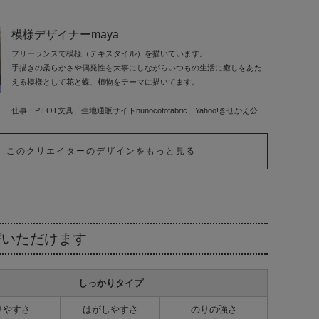
模様デザイナーmaya
フリーランスで模様（テキスタイル）を描いています。
手描きの柔らかさや偶発性を大事にしながらいつもの生活に癒しをあた
える模様として花と蝶、植物をテーマに描いてます。
仕事：PILOT文具、生地通販サイトnunocotofabric、Yahoo!きせかえ公式
テーマ、その他化粧品、食品パッケージ模様、オンライン講師など。
このクリエイターのデザインをもっと見る
びいただけます
しっかりタイプ
りやすさ
はがしやすさ
のりの強さ