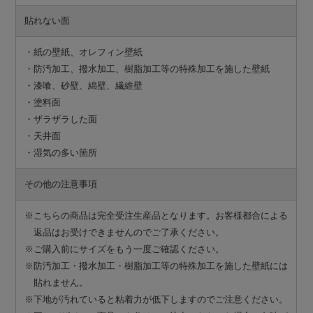
貼れない面
・紙の壁紙、オレフィン壁紙
・防汚加工、撥水加工、樹脂加工等の特殊加工を施した壁紙
・漆喰、砂壁、綿壁、繊維壁
・塗料面
・ザラザラした面
・天井面
・湿気の多い箇所
その他の注意事項
※こちらの商品は完全受注生産品となります。お客様都合による
返品はお受けできませんのでご了承ください。
※ご購入前にサイズをもう一度ご確認ください。
※防汚加工・撥水加工・樹脂加工等の特殊加工を施した壁紙には
貼れません。
※下地が汚れていると粘着力が低下しますのでご注意ください。