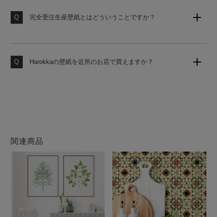
使うお部屋に合わせてお見積りいたしますのでお気軽に
お申し付けください。
完全受注生産壁紙とはどういうことですか？
お客様からのご注文をお受けしてから工場にて製造いた
します。いつでも作りたての壁紙をお届けいたしますの
で、品質の劣化がなく安心してお使いいただけます。
Harokkaの壁紙を近所のお店で買えますか？
大変申し訳ございません。当店の壁紙は、当サイトのみ
での販売となります。他店ではお買い求めになれません
のでご注意ください。
関連商品