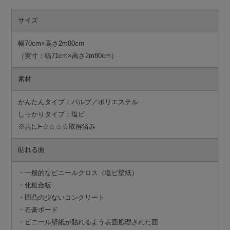
サイズ
幅70cm×高さ2m80cm
（実寸：幅71cm×高さ2m80cm）
素材
かんたんタイプ：パルプ／ポリエステル
しっかりタイプ：塩ビ
※共にF☆☆☆☆取得済み
貼れる面
・一般的なビニールクロス（塩ビ壁紙）
・化粧合板
・凹凸の少ないコンクリート
・石膏ボード
・ビニール壁紙が貼れるよう表面処理された面