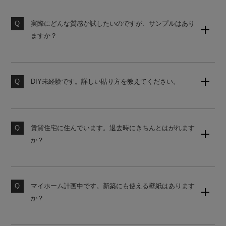
実際にどんな質感か試したいのですが、サンプルはあり
ますか？
壁紙のサンプルセット（無地）をご用意しております。
購入後の営業は一切ございませんので、お気軽にご請求
ください。
DIY未経験です。詳しい貼り方を教えてください。
当店の壁紙は、初心者でも貼りやすいシール式壁紙で
素材サンプル請求はこちら
す。詳しい貼り方は、下記よりご覧ください。
賃貸住宅に住んでいます。退去時にきちんとはがれます
壁紙の貼り方はこちら
か？
原状回復をご希望の場合は、かんたんタイプの壁紙をお
勧めしております。ご購入前にサンプルにて試し貼りを
おすすめします。
マイホーム計画中です。新築にも使える壁紙はあります
か？
素材サンプル請求はこちら
国内基準に対応した糊なし壁紙をご用意しております。