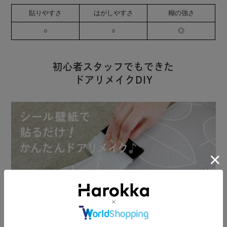
貼りやすさ
はがしやすさ
糊の強さ
○
○
◎
初心者スタッフでもできた
ドアリメイクDIY
Harokkaスタッフがシール壁紙を使ったドアのリメイクに初挑戦。ス