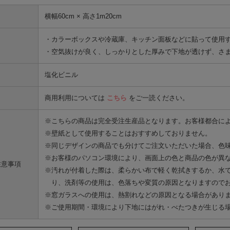
横幅60cm × 高さ1m20cm
・カラーボックスや冷蔵庫、キッチン面板などに貼って使用
・空気抜けが良く、しっかりとした厚みで下地が透けず、さ
塩化ビニル
商用利用については
こちら
をご一読ください。
※こちらの商品は完全受注生産品となります。お客様都合に
※壁紙として使用することはおすすめしておりません。
※同じデザインの商品でも分けてご注文いただいた場合、色
※お客様のパソコン環境により、画面上の色と商品の色が異
注意事項
※汚れが付着した際は、柔らかい布で軽く乾拭きするか、水
り、洗剤等の使用は、色落ちや変質の原因となりますので
※窓ガラスへの使用は、熱割れなどの原因となる場合があり
※ご使用期間・環境により下地にはがれ・べたつきが生じる