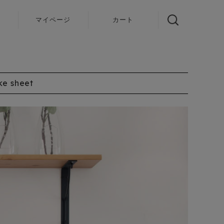
声
マイページ
カート
ke sheet