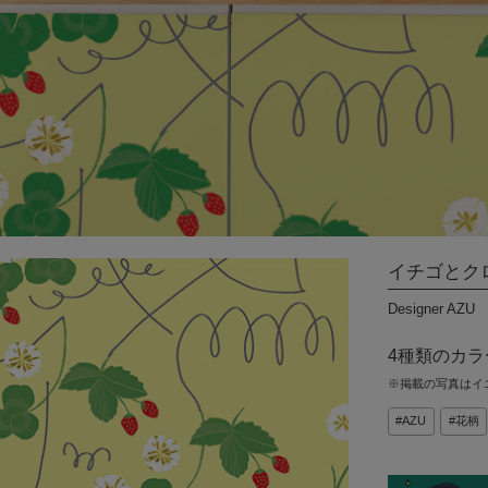
DIYパーツ
その他
International
Shipping
イチゴとク
Designer AZU
4種類のカ
※掲載の写真はイ
AZU
花柄