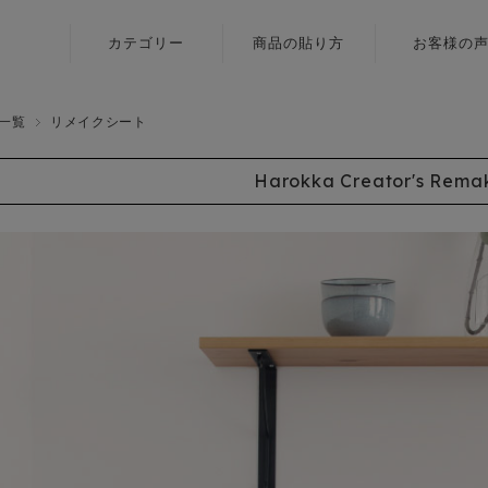
カテゴリー
商品の貼り方
お客様の
ふすま用
壁紙
リメイクシール
一覧
リメイクシート
障子紙
〈いろはな〉
Harokka Creator's Rema
ふすま用
ふすま用
リメイクシール
リメイクシール
〈エルト〉
カラヴィ
ふすま用
リメイクシート
リメイクシール
〈伝統色〉
ふすま用
リメイクシール
〈メルア〉
デザイン障子紙
〈クリエイター