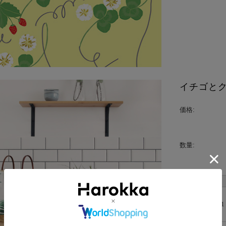
イチゴとク
価格:
数量:
1