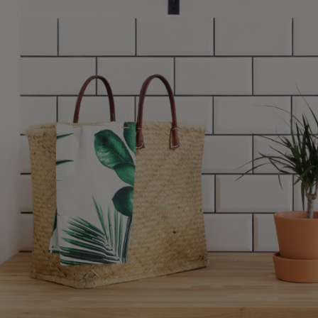
ズ〉
デザイン障子紙
〈Blanche〉
壁紙
カラー壁紙
〈ヒューモ〉
カラヴィ
リメイクシート
ウォールステッカ
ー
リメイクシート
mini
施工道具