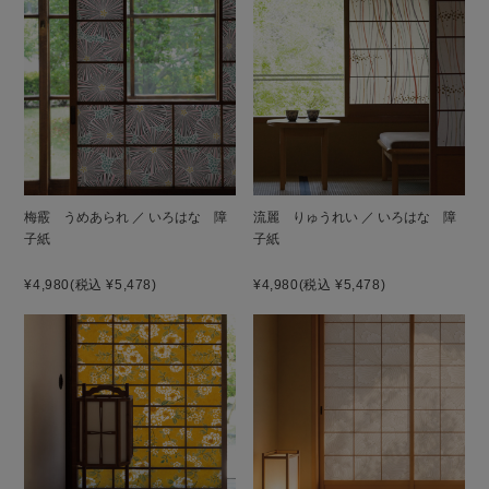
梅霰 うめあられ ／ いろはな 障
流麗 りゅうれい ／ いろはな 障
子紙
子紙
¥4,980
(税込 ¥5,478)
¥4,980
(税込 ¥5,478)