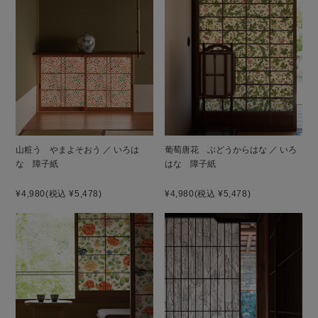
山粧う やまよそおう ／ いろは
葡萄唐花 ぶどうからはな ／ いろ
な 障子紙
はな 障子紙
¥4,980
(税込 ¥5,478)
¥4,980
(税込 ¥5,478)