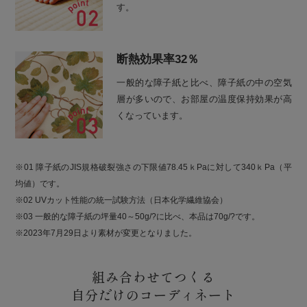
す。
断熱効果率32％
一般的な障子紙と比べ、障子紙の中の空気
層が多いので、お部屋の温度保持効果が高
くなっています。
※01 障子紙のJIS規格破裂強さの下限値78.45ｋPaに対して340ｋPa（平
均値）です。
※02 UVカット性能の統一試験方法（日本化学繊維協会）
※03 一般的な障子紙の坪量40～50g/?に比べ、本品は70g/?です。
※2023年7月29日より素材が変更となりました。
組み合わせてつくる
自分だけのコーディネート