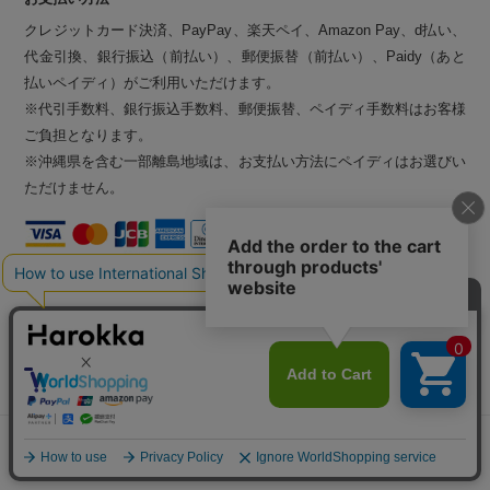
クレジットカード決済、PayPay、楽天ペイ、Amazon Pay、d払い、
代金引換、銀行振込（前払い）、郵便振替（前払い）、Paidy（あと
払いペイディ）がご利用いただけます。
※代引手数料、銀行振込手数料、郵便振替、ペイディ手数料はお客様
お困りごとはございますか？
ご負担となります。
※沖縄県を含む一部離島地域は、お支払い方法にペイディはお選びい
ただけません。
貼り方を見る
障子アソート
納期
当店の商品は、完全受注生産品となります。
ご注文確定後、商品の発送までに最長で1週間（5営業日）程のお時
よくあるご質問
ご利用ガイド
間をいただく場合がございます。
ご理解のほど宜しくお願いいたします。
メニュー
探す
お気に入り
マイページ
カート