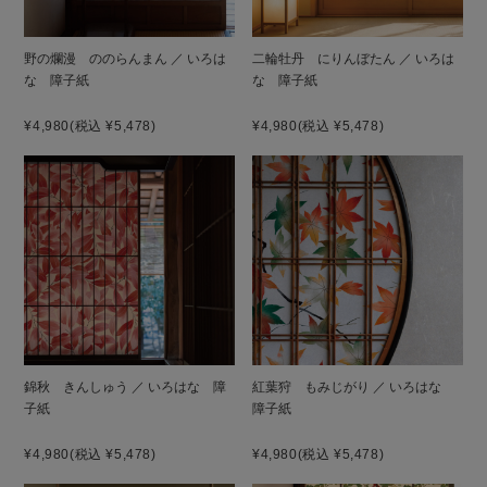
野の爛漫 ののらんまん ／ いろは
二輪牡丹 にりんぼたん ／ いろは
な 障子紙
な 障子紙
¥4,980
(税込 ¥5,478)
¥4,980
(税込 ¥5,478)
錦秋 きんしゅう ／ いろはな 障
紅葉狩 もみじがり ／ いろはな
子紙
障子紙
¥4,980
(税込 ¥5,478)
¥4,980
(税込 ¥5,478)