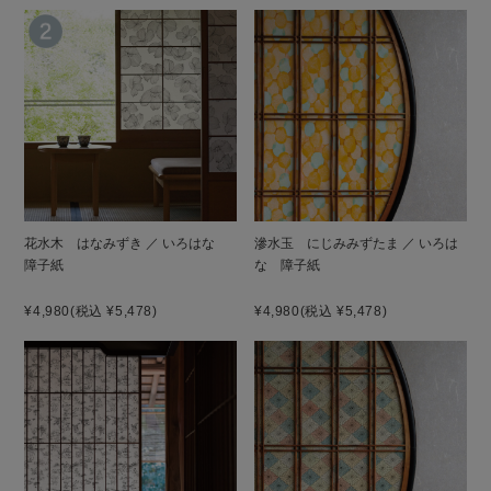
花水木 はなみずき ／ いろはな
滲水玉 にじみみずたま ／ いろは
障子紙
な 障子紙
¥4,980
(税込 ¥5,478)
¥4,980
(税込 ¥5,478)