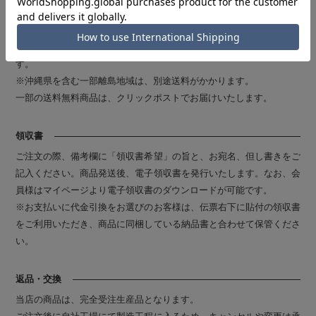
送料
全国一律1,210円（ヤマト運輸にて発送いたします）
16,500円（税込）以上のお買い上げで、送料無料とさせていただきま
す。
※沖縄県を含む一部離島地域は、別途送料がかかります。
一部の送料無料商品は、クリックポストでお届けいたします。
領収書
ご注文の際、備考欄に「領収書希望」の旨と、お宛名、但し書きをご
記入ください。商品発送後、電子領収書を発行いたします。なお、会
員様はマイページより電子領収書のダウンロードが可能です。
※お支払いに代金引換をお選びのお客様は、伝票右下に貼付の領収書
をご利用いただき、商品に同梱している納品書と合わせて保管くださ
い。
返品・交換
当店の商品は、完全受注生産品となります。