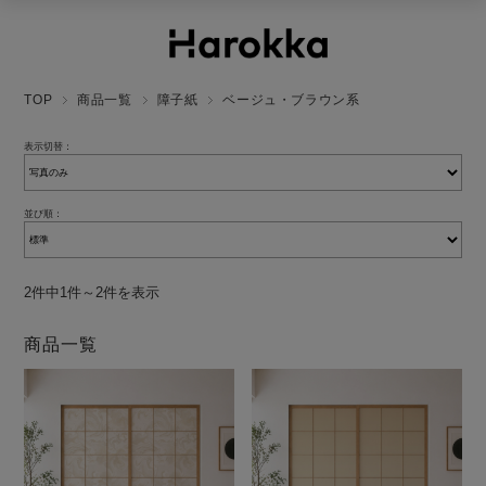
TOP
商品一覧
障子紙
ベージュ・ブラウン系
表示切替：
並び順：
2件中1件～2件を表示
商品一覧