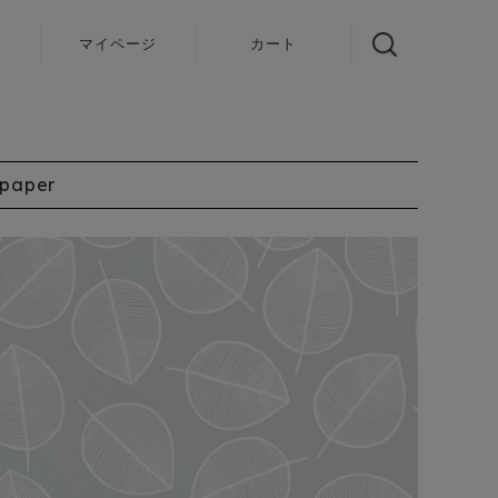
声
マイページ
カート
lpaper