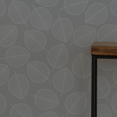
ズ〉
デザイン障子紙
〈Blanche〉
壁紙
カラー壁紙
〈ヒューモ〉
カラヴィ
リメイクシート
ウォールステッカ
ー
リメイクシート
mini
施工道具