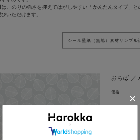
材は、のりの強さを抑えてはがしやすい「かんたんタイプ」と
選びいただけます。
シール壁紙（無地）素材サンプル
おちば ／ A
価格:
壁紙の素材:
数量: