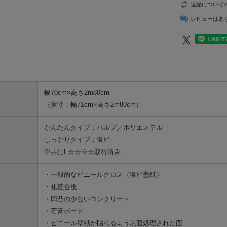
返品について
レビューはあ
幅70cm×高さ2m80cm
（実寸：幅71cm×高さ2m80cm）
かんたんタイプ：パルプ／ポリエステル
しっかりタイプ：塩ビ
※共にF☆☆☆☆取得済み
・一般的なビニールクロス（塩ビ壁紙）
・化粧合板
・凹凸の少ないコンクリート
・石膏ボード
・ビニール壁紙が貼れるよう表面処理された面