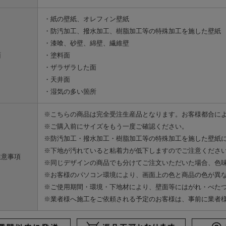
・紙の壁紙、オレフィン壁紙
・防汚加工、撥水加工、樹脂加工等の特殊加工を施した壁紙
・漆喰、砂壁、綿壁、繊維壁
面
・塗料面
・ザラザラした面
・天井面
・湿気の多い箇所
※こちらの商品は完全受注生産品となります。お客様都合に
※ご購入前にサイズをもう一度ご確認ください。
※防汚加工・撥水加工・樹脂加工等の特殊加工を施した壁紙
※下地が汚れていると粘着力が低下しますのでご注意くださ
注意事項
※同じデザインの商品でも分けてご注文いただいた場合、色
※お客様のパソコン環境により、画面上の色と商品の色が異
※ご使用期間・環境・下地材により、壁面等にはがれ・べた
※業者様へ施工をご依頼される予定のお客様は、事前に業者