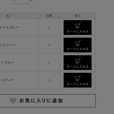
色
在庫
購入
 ライトグレー
○
2 グリーン
○
3 ブルー
○
4 グレー
○