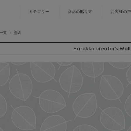
カテゴリー
商品の貼り方
お客様の
ふすま用
壁紙
リメイクシール
一覧
壁紙
障子紙
〈いろはな〉
Harokka creator's Wal
ふすま用
ふすま用
リメイクシール
リメイクシール
〈エルト〉
カラヴィ
ふすま用
リメイクシート
リメイクシール
〈伝統色〉
ふすま用
リメイクシール
〈メルア〉
デザイン障子紙
〈クリエイター