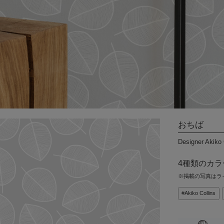
DIYパーツ
その他
International
Shipping
おちば
Designer Akiko 
4種類のカ
※掲載の写真はラ
Akiko Collins