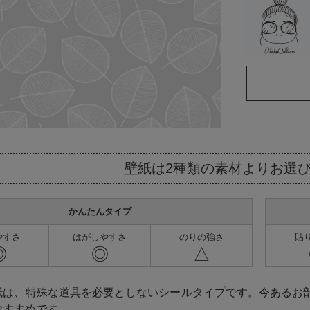
壁紙は2種類の素材より
お選
かんたんタイプ
やすさ
はがしやすさ
のりの強さ
貼
◎
◎
△
紙は、特殊な道具を必要としないシールタイプです。今あるお
おすすめです。