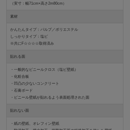
（実寸：幅71cm×高さ2m80cm）
素材
かんたんタイプ：パルプ／ポリエステル
しっかりタイプ：塩ビ
※共にF☆☆☆☆取得済み
貼れる面
・一般的なビニールクロス（塩ビ壁紙）
・化粧合板
・凹凸の少ないコンクリート
・石膏ボード
・ビニール壁紙が貼れるよう表面処理された面
貼れない面
・紙の壁紙、オレフィン壁紙