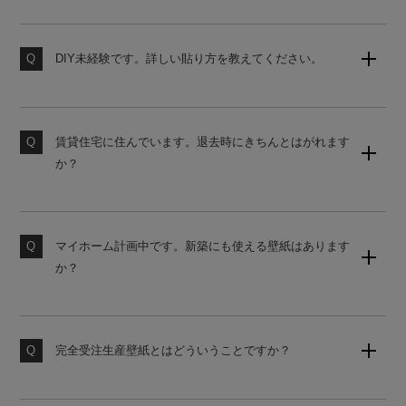
壁紙のサンプルセット（無地）をご用意しております。
購入後の営業は一切ございませんので、お気軽にご請求
ください。
DIY未経験です。詳しい貼り方を教えてください。
当店の壁紙は、初心者でも貼りやすいシール式壁紙で
素材サンプル請求はこちら
す。詳しい貼り方は、下記よりご覧ください。
賃貸住宅に住んでいます。退去時にきちんとはがれます
壁紙の貼り方はこちら
か？
原状回復をご希望の場合は、かんたんタイプの壁紙をお
勧めしております。ご購入前にサンプルにて試し貼りを
おすすめします。
マイホーム計画中です。新築にも使える壁紙はあります
か？
素材サンプル請求はこちら
国内基準に対応した糊なし壁紙をご用意しております。
使うお部屋に合わせてお見積りいたしますのでお気軽に
お申し付けください。
完全受注生産壁紙とはどういうことですか？
お客様からのご注文をお受けしてから工場にて製造いた