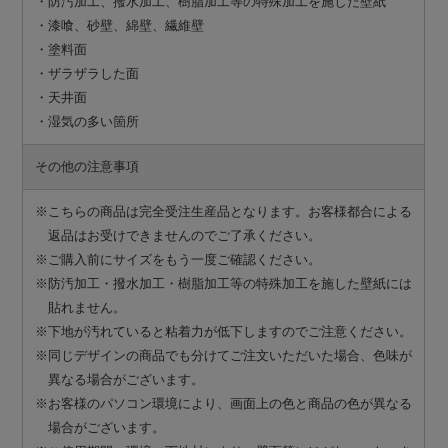
・防汚加工、撥水加工、樹脂加工等の特殊加工を施した壁紙
・漆喰、砂壁、綿壁、繊維壁
・塗料面
・ザラザラした面
・天井面
・湿気の多い箇所
その他の注意事項
※こちらの商品は完全受注生産品となります。お客様都合による
返品はお受けできませんのでご了承ください。
※ご購入前にサイズをもう一度ご確認ください。
※防汚加工・撥水加工・樹脂加工等の特殊加工を施した壁紙には
貼れません。
※下地が汚れていると粘着力が低下しますのでご注意ください。
※同じデザインの商品でも分けてご注文いただいた場合、色味が
異なる場合がございます。
※お客様のパソコン環境により、画面上の色と商品の色が異なる
場合がございます。