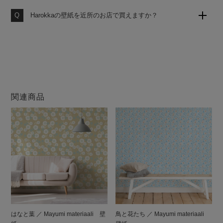
します。いつでも作りたての壁紙をお届けいたしますの
で、品質の劣化がなく安心してお使いいただけます。
Harokkaの壁紙を近所のお店で買えますか？
大変申し訳ございません。当店の壁紙は、当サイトのみ
での販売となります。他店ではお買い求めになれません
のでご注意ください。
関連商品
はなと葉 ／ Mayumi materiaali 壁
鳥と花たち ／ Mayumi materiaali