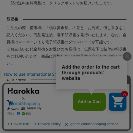
一部の送料無料商品は、クリックポストでお届けいたします。
領収書
ご注文の際、備考欄に「領収書希望」の旨と、お宛名、但し書きをご
記入ください。商品発送後、電子領収書を発行いたします。なお、会
員様はマイページより電子領収書のダウンロードが可能です。
※お支払いに代金引換をお選びのお客様は、伝票右下に貼付の領収書
をご利用いただき、商品に同梱している納品書と合わせて保管くださ
い。
返品・交換
当店の商品は、完全受注生産品となります。
ご注文後に自社工場にて製造工程に入るため、キャンセルや変更は承
ることができません。
・不良品や破損などによる返品交換について
ご注文と異なる商品や数量違い、配送中の事故などによる破損がござ
いましたら、商品到着日より7日以内にご連絡ください。速やかにご
メニュー
探す
お気に入り
マイページ
カート
対応させていただきます。商品到着後7日を過ぎますと、返品交換の