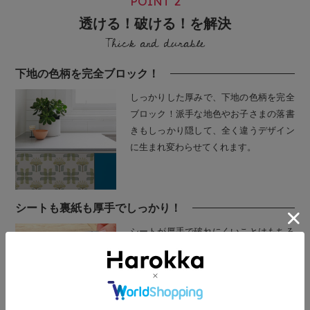
POINT 2
透ける！破ける！を解決
Thick and durable
下地の色柄を完全ブロック！
しっかりした厚みで、下地の色柄を完全
ブロック！派手な地色やお子さまの落書
きもしっかり隠して、全く違うデザイン
に生まれ変わらせてくれます。
シートも裏紙も厚手でしっかり！
シートが厚手で破れにくいことはもちろ
ん、裏紙も厚めに設計。「裏紙が破れて
はがしにくい」を解決して、スムーズに
作業が進められます。