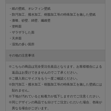
・紙の壁紙、オレフィン壁紙
・防汚加工、撥水加工、樹脂加工等の特殊加工を施した壁紙
・漆喰、砂壁、綿壁、繊維壁
・塗料面
・ザラザラした面
・天井面
・湿気の多い箇所
その他の注意事項
※こちらの商品は完全受注生産品となります。お客様都合による
返品はお受けできませんのでご了承ください。
※ご購入前にサイズをもう一度ご確認ください。
※防汚加工・撥水加工・樹脂加工等の特殊加工を施した壁紙には
貼れません。
※下地が汚れていると粘着力が低下しますのでご注意ください。
※同じデザインの商品でも分けてご注文いただいた場合、色味が
異なる場合がございます。