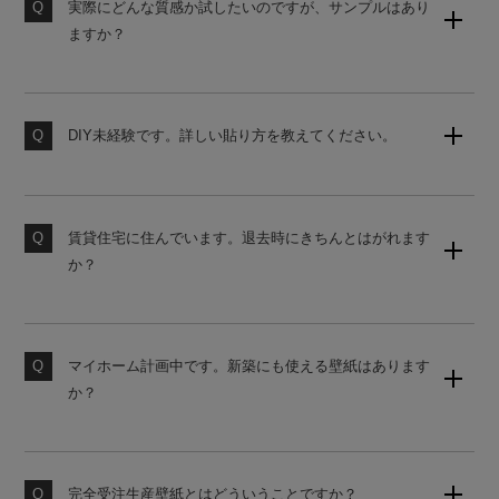
実際にどんな質感か試したいのですが、サンプルはあり
ますか？
壁紙のサンプルセット（無地）をご用意しております。
購入後の営業は一切ございませんので、お気軽にご請求
ください。
DIY未経験です。詳しい貼り方を教えてください。
当店の壁紙は、初心者でも貼りやすいシール式壁紙で
素材サンプル請求はこちら
す。詳しい貼り方は、下記よりご覧ください。
賃貸住宅に住んでいます。退去時にきちんとはがれます
壁紙の貼り方はこちら
か？
原状回復をご希望の場合は、かんたんタイプの壁紙をお
勧めしております。ご購入前にサンプルにて試し貼りを
おすすめします。
マイホーム計画中です。新築にも使える壁紙はあります
か？
素材サンプル請求はこちら
国内基準に対応した糊なし壁紙をご用意しております。
使うお部屋に合わせてお見積りいたしますのでお気軽に
お申し付けください。
完全受注生産壁紙とはどういうことですか？