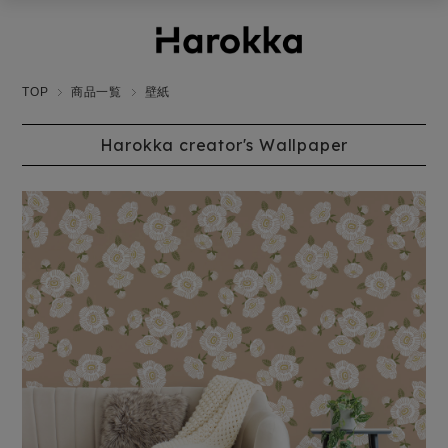
TOP
商品一覧
壁紙
Harokka creator's Wallpaper