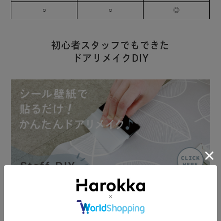
○
○
◎
初心者スタッフでもできた
ドアリメイクDIY
Harokkaスタッフがシール壁紙を使ったドアのリメイクに初挑戦。ス
タッフブログにて手順や貼り方のコツを、写真付きで詳しくご紹介し
ています。