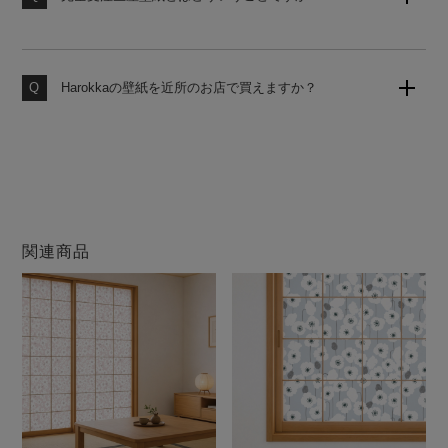
お客様からのご注文をお受けしてから工場にて製造いた
します。いつでも作りたての壁紙をお届けいたしますの
で、品質の劣化がなく安心してお使いいただけます。
Harokkaの壁紙を近所のお店で買えますか？
大変申し訳ございません。当店の壁紙は、当サイトのみ
での販売となります。他店ではお買い求めになれません
のでご注意ください。
関連商品