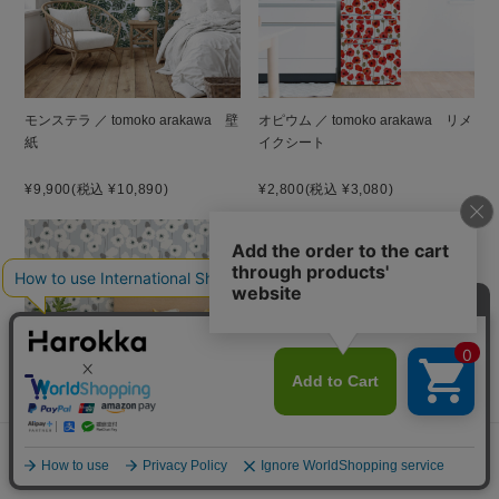
モンステラ ／ tomoko arakawa 壁
オピウム ／ tomoko arakawa リメ
紙
イクシート
¥9,900
(税込 ¥10,890)
¥2,800
(税込 ¥3,080)
オピウム ／ tomoko arakawa 壁
パフュームボトル ／ tomoko
メニュー
探す
お気に入り
マイページ
カート
紙
arakawa リメイクシート