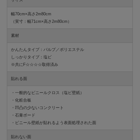
幅70cm×高さ2m80cm
（実寸：幅71cm×高さ2m80cm）
素材
かんたんタイプ：パルプ／ポリエステル
しっかりタイプ：塩ビ
※共にF☆☆☆☆取得済み
貼れる面
・一般的なビニールクロス（塩ビ壁紙）
・化粧合板
・凹凸の少ないコンクリート
・石膏ボード
・ビニール壁紙が貼れるよう表面処理された面
貼れない面