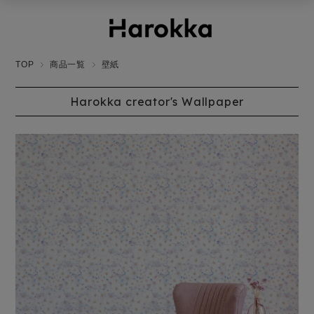
TOP
商品一覧
壁紙
Harokka creator's Wallpaper