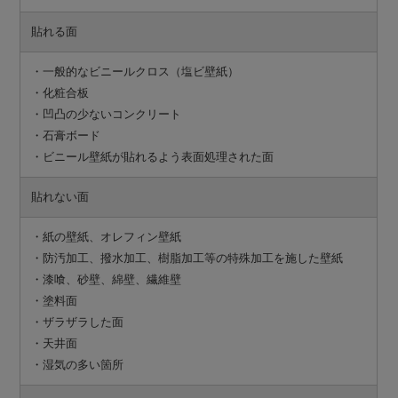
貼れる面
・一般的なビニールクロス（塩ビ壁紙）
・化粧合板
・凹凸の少ないコンクリート
・石膏ボード
・ビニール壁紙が貼れるよう表面処理された面
貼れない面
・紙の壁紙、オレフィン壁紙
・防汚加工、撥水加工、樹脂加工等の特殊加工を施した壁紙
・漆喰、砂壁、綿壁、繊維壁
・塗料面
・ザラザラした面
・天井面
・湿気の多い箇所