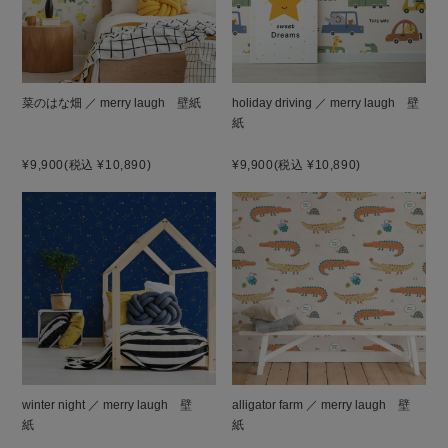
菜のはな畑 ／ merry laugh 壁紙
holiday driving ／ merry laugh 壁
紙
¥9,900
(税込 ¥10,890)
¥9,900
(税込 ¥10,890)
winter night ／ merry laugh 壁
alligator farm ／ merry laugh 壁
紙
紙