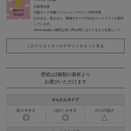
広島県出身
大阪モード学園ファッションデザイン学科卒業
心のまま、気ままに、動物モチーフのゆるーいイラストを製作
しています。
merry laugh(＝陽気な笑い声)が聞こえてくるような楽しいイラ
ストで、皆さまに“ほっこり”をお届けしたいと思います。
このクリエイターのデザインをもっと見る
壁紙は2種類の素材より
お選びいただけます
かんたんタイプ
貼りやすさ
はがしやすさ
のりの強さ
◎
◎
△