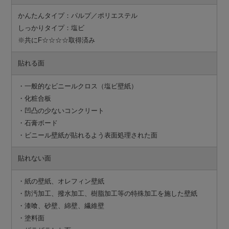
かんたんタイプ：パルプ／ポリエステル
しっかりタイプ：塩ビ
※共にF☆☆☆☆取得済み
貼れる面
・一般的なビニールクロス（塩ビ壁紙）
・化粧合板
・凹凸の少ないコンクリート
・石膏ボード
・ビニール壁紙が貼れるよう表面処理された面
貼れない面
・紙の壁紙、オレフィン壁紙
・防汚加工、撥水加工、樹脂加工等の特殊加工を施した壁紙
・漆喰、砂壁、綿壁、繊維壁
・塗料面