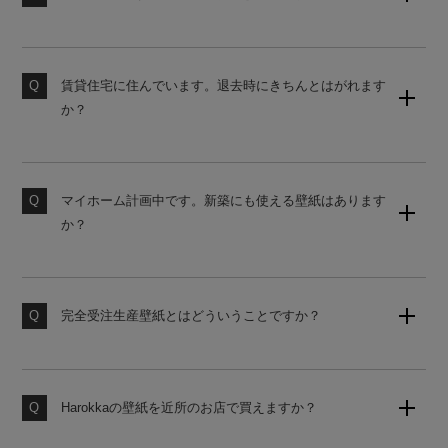
当店の壁紙は、初心者でも貼りやすいシール式壁紙で
素材サンプル請求はこちら
す。詳しい貼り方は、下記よりご覧ください。
賃貸住宅に住んでいます。退去時にきちんとはがれます
壁紙の貼り方はこちら
か？
原状回復をご希望の場合は、かんたんタイプの壁紙をお
勧めしております。ご購入前にサンプルにて試し貼りを
おすすめします。
マイホーム計画中です。新築にも使える壁紙はあります
か？
素材サンプル請求はこちら
国内基準に対応した糊なし壁紙をご用意しております。
使うお部屋に合わせてお見積りいたしますのでお気軽に
お申し付けください。
完全受注生産壁紙とはどういうことですか？
お客様からのご注文をお受けしてから工場にて製造いた
します。いつでも作りたての壁紙をお届けいたしますの
で、品質の劣化がなく安心してお使いいただけます。
Harokkaの壁紙を近所のお店で買えますか？