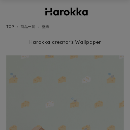
TOP
商品一覧
壁紙
Harokka creator's Wallpaper