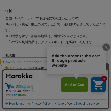
送料
全国一律1,210円（ヤマト運輸にて発送いたします）
16,500円（税込）以上のお買い上げで、送料無料とさせていただきま
す。
※沖縄県を含む一部離島地域は、別途送料がかかります。
一部の送料無料商品は、クリックポストでお届けいたします。
領収書
ご注文の際、備考欄に「領収書希望」の旨と、お宛名、但し書きをご
記入ください。商品発送後、電子領収書を発行いたします。なお、会
員様はマイページより電子領収書のダウンロードが可能です。
※お支払いに代金引換をお選びのお客様は、伝票右下に貼付の領収書
をご利用いただき、商品に同梱している納品書と合わせて保管くださ
い。
返品・交換
メニュー
探す
お気に入り
マイページ
カート