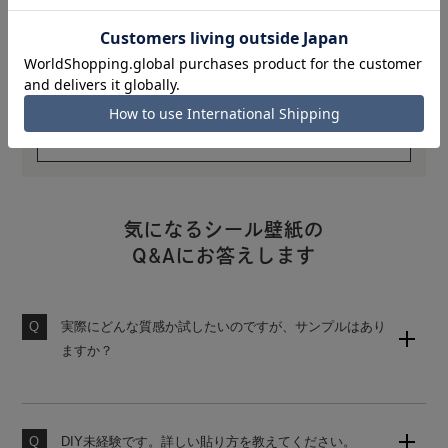
けで、貼りやすさが格段に違います。
スキージはこちら
気になるシール壁紙の
Q&Aにお答えします
実際にどんな質感か試したいのですが、サンプルはあり
ますか？
壁紙のサンプルセット（無地）をご用意しております。
購入後の営業は一切ございませんので、お気軽にご請求
ください。
DIY未経験です。詳しい貼り方を教えてください。