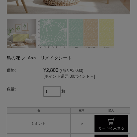
島の花 ／ Ann リメイクシート
¥2,800
価格:
(税込 ¥3,080)
[ポイント還元 30ポイント～]
数量:
枚
色
在庫
購入
1 ミント
○