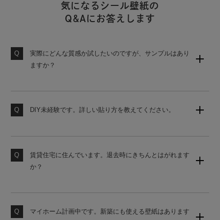
気になるシール壁紙の
Q&Aにお答えします
実際にどんな質感か試したいのですが、サンプルはあり
ますか？
壁紙のサンプルセット（無地）をご用意しております。
購入後の営業は一切ございませんので、お気軽にご請求
ください。
DIY未経験です。詳しい貼り方を教えてください。
当店の壁紙は、初心者でも貼りやすいシール式壁紙で
素材サンプル請求はこちら
す。詳しい貼り方は、下記よりご覧ください。
賃貸住宅に住んでいます。退去時にきちんとはがれます
壁紙の貼り方はこちら
か？
原状回復をご希望の場合は、かんたんタイプの壁紙をお
勧めしております。ご購入前にサンプルにて試し貼りを
おすすめします。
マイホーム計画中です。新築にも使える壁紙はあります