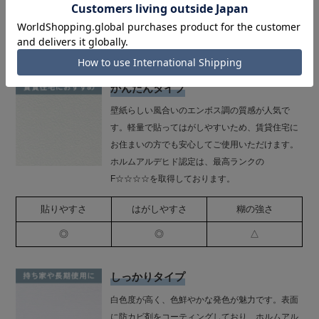
Harokkaのシール壁紙は、建材の安全性を示す最高ランクF☆☆☆☆
を取得しています。毎日を過ごす場所に使うものだから、安心して選
んでいただけるように。安全性と品質にもこだわりました。
かんたんタイプ
壁紙らしい風合いのエンボス調の質感が人気で
す。軽量で貼ってはがしやすいため、賃貸住宅に
お住まいの方でも安心してご使用いただけます。
ホルムアルデヒド認定は、最高ランクの
F☆☆☆☆を取得しております。
貼りやすさ
はがしやすさ
糊の強さ
◎
◎
△
しっかりタイプ
白色度が高く、色鮮やかな発色が魅力です。表面
に防カビ剤をコーティングしており、ホルムアル