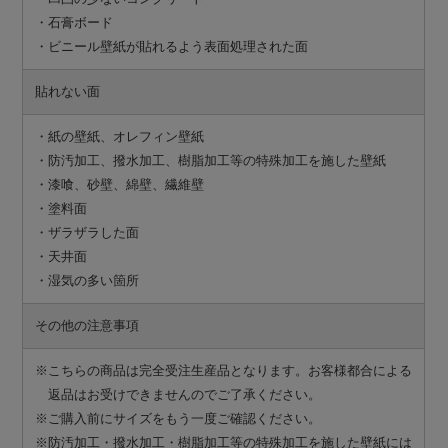
・石膏ボード
・ビニール壁紙が貼れるよう表面処理された面
貼れない面
・紙の壁紙、オレフィン壁紙
・防汚加工、撥水加工、樹脂加工等の特殊加工を施した壁紙
・漆喰、砂壁、綿壁、繊維壁
・塗料面
・ザラザラした面
・天井面
・湿気の多い箇所
その他の注意事項
※こちらの商品は完全受注生産品となります。お客様都合による
返品はお受けできませんのでご了承ください。
※ご購入前にサイズをもう一度ご確認ください。
※防汚加工・撥水加工・樹脂加工等の特殊加工を施した壁紙には