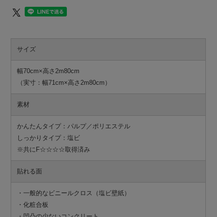
サイズ
幅70cm×高さ2m80cm
（実寸：幅71cm×高さ2m80cm）
素材
かんたんタイプ：パルプ／ポリエステル
しっかりタイプ：塩ビ
※共にF☆☆☆☆取得済み
貼れる面
・一般的なビニールクロス（塩ビ壁紙）
・化粧合板
・凹凸の少ないコンクリート