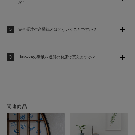
か？
素材サンプル請求はこちら
国内基準に対応した糊なし壁紙をご用意しております。
使うお部屋に合わせてお見積りいたしますのでお気軽に
お申し付けください。
完全受注生産壁紙とはどういうことですか？
お客様からのご注文をお受けしてから工場にて製造いた
します。いつでも作りたての壁紙をお届けいたしますの
で、品質の劣化がなく安心してお使いいただけます。
Harokkaの壁紙を近所のお店で買えますか？
大変申し訳ございません。当店の壁紙は、当サイトのみ
での販売となります。他店ではお買い求めになれません
のでご注意ください。
関連商品