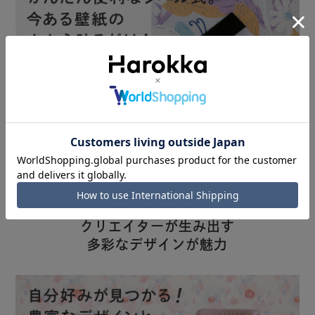
一般的な壁紙は、自分で糊や道具を用意したり、お部屋を養生したり
と、初心者にはハードルが高いもの。Harokkaのシール壁紙なら、今
ある壁紙の上から貼るだけ。糊を使わないので手が汚れたり、におい
が気になることもなく、普段の休日を使って模様替えが可能です。
クリエイターが生み出す
多彩なデザインが魅力