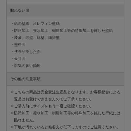
貼れない面
・紙の壁紙、オレフィン壁紙
・防汚加工、撥水加工、樹脂加工等の特殊加工を施した壁紙
・漆喰、砂壁、綿壁、繊維壁
・塗料面
・ザラザラした面
・天井面
・湿気の多い箇所
その他の注意事項
※こちらの商品は完全受注生産品となります。お客様都合による
返品はお受けできませんのでご了承ください。
※ご購入前にサイズをもう一度ご確認ください。
※防汚加工・撥水加工・樹脂加工等の特殊加工を施した壁紙には
貼れません。
※下地が汚れていると粘着力が低下しますのでご注意ください。