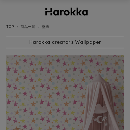
TOP
商品一覧
壁紙
Harokka creator's Wallpaper