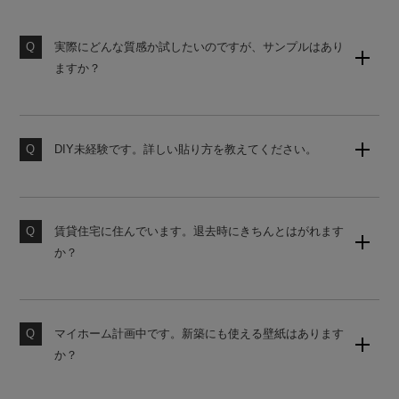
実際にどんな質感か試したいのですが、サンプルはあり
ますか？
壁紙のサンプルセット（無地）をご用意しております。
購入後の営業は一切ございませんので、お気軽にご請求
ください。
DIY未経験です。詳しい貼り方を教えてください。
当店の壁紙は、初心者でも貼りやすいシール式壁紙で
素材サンプル請求はこちら
す。詳しい貼り方は、下記よりご覧ください。
賃貸住宅に住んでいます。退去時にきちんとはがれます
壁紙の貼り方はこちら
か？
原状回復をご希望の場合は、かんたんタイプの壁紙をお
勧めしております。ご購入前にサンプルにて試し貼りを
おすすめします。
マイホーム計画中です。新築にも使える壁紙はあります
か？
素材サンプル請求はこちら
国内基準に対応した糊なし壁紙をご用意しております。