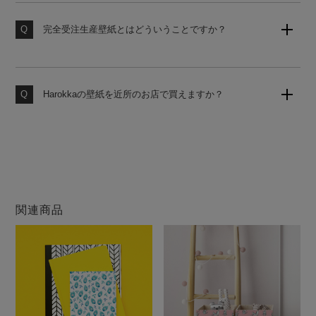
使うお部屋に合わせてお見積りいたしますのでお気軽に
お申し付けください。
完全受注生産壁紙とはどういうことですか？
お客様からのご注文をお受けしてから工場にて製造いた
します。いつでも作りたての壁紙をお届けいたしますの
で、品質の劣化がなく安心してお使いいただけます。
Harokkaの壁紙を近所のお店で買えますか？
大変申し訳ございません。当店の壁紙は、当サイトのみ
での販売となります。他店ではお買い求めになれません
のでご注意ください。
関連商品