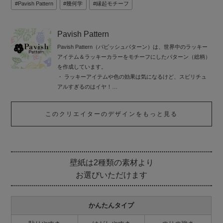
Pavish Pattern
幾何学
縁起モチーフ
Pavish Pattern
Pavish Pattern（パビッシュパターン）は、世界中のラッキー
アイテム＆ラッキーカラーをモチーフにしたパターン（総柄）
を作成しています。
・ ラッキーアイテムや色の効果は気になるけど、スピリチュ
アルすぎるのはイヤ！
・ 風水やスピリチュアルなことにそれほど興味はないけれ
ど、かわいいグッズにラッキーモチーフが使われているとうれ
このクリエイターのデザインをもっと見る
しいかも。
・ とにかくかわいくて、おしゃれなものを使いたい。
Pavish Patternはそんな方のために誕生しました。
手にされた方が、かわいくて、おしゃれで、ハッピーな人生を
壁紙は2種類の素材より
送れますように…
お選びいただけます
かんたんタイプ