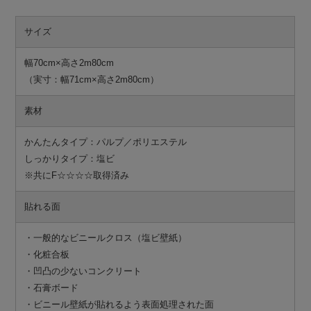
サイズ
幅70cm×高さ2m80cm
（実寸：幅71cm×高さ2m80cm）
素材
かんたんタイプ：パルプ／ポリエステル
しっかりタイプ：塩ビ
※共にF☆☆☆☆取得済み
貼れる面
・一般的なビニールクロス（塩ビ壁紙）
・化粧合板
・凹凸の少ないコンクリート
・石膏ボード
・ビニール壁紙が貼れるよう表面処理された面