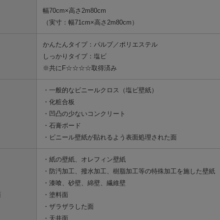
幅70cm×高さ2m80cm
（実寸：幅71cm×高さ2m80cm）
かんたんタイプ：パルプ／ポリエステル
しっかりタイプ：塩ビ
※共にF☆☆☆☆取得済み
・一般的なビニールクロス（塩ビ壁紙）
・化粧合板
・凹凸の少ないコンクリート
・石膏ボード
・ビニール壁紙が貼れるよう表面処理された面
・紙の壁紙、オレフィン壁紙
・防汚加工、撥水加工、樹脂加工等の特殊加工を施した壁紙
・漆喰、砂壁、綿壁、繊維壁
面
・塗料面
・ザラザラした面
・天井面