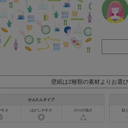
壁紙は2種類の素材より
お選
かんたんタイプ
やすさ
はがしやすさ
のりの強さ
貼
◎
◎
△