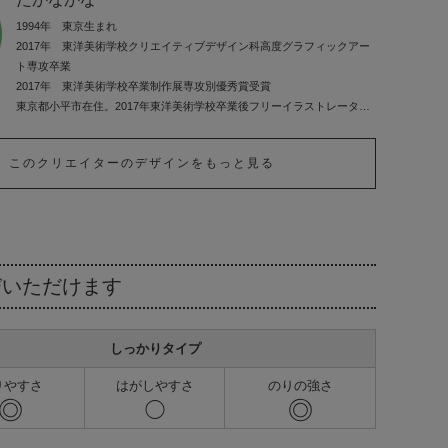
1994年 東京生まれ
2017年 東洋美術学校クリエイティブデザイン科高度グラフィックアー
ト専攻卒業
2017年 東洋美術学校卒業制作展専攻別優秀賞受賞
東京都小平市在住。2017年東洋美術学校卒業後フリーイラストレーター
に。
わかりやすく伝えるための言葉のような、柔らかく、温かみのあるイラ
このクリエイターのデザインをもっと見る
ストレーションを制作しています。
2016年よりイラストレーション制作チーム「STUDIO SNUG（スタジオ
スナッグ）」に所属。
びいただけます
しっかりタイプ
りやすさ
はがしやすさ
のりの強さ
◎
◎
◯