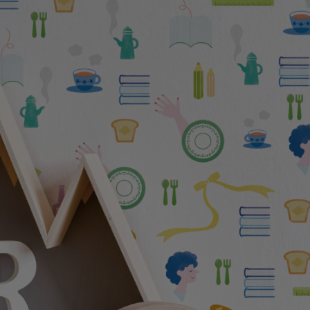
ズ〉
デザイン障子紙
〈Blanche〉
壁紙
カラー壁紙
〈ヒューモ〉
カラヴィ
リメイクシート
ウォールステッカ
ー
リメイクシート
mini
施工道具