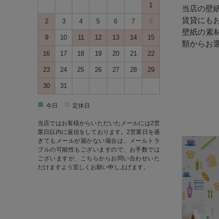
1
当店の壁
賃貸にも
2
3
4
5
6
7
8
壁紙の素
9
10
11
12
13
14
15
類からお
16
17
18
19
20
21
22
23
24
25
26
27
28
29
30
31
■
■
今日
定休日
当店ではお客様からいただいたメールには2営
業日以内に返信をしております。2営業日を過
ぎてもメールが届かない場合は、メールトラ
ブルの可能性もございますので、お手数では
ございますが、
こちら
からお問い合わせいた
だけますよう宜しくお願い申し上げます。