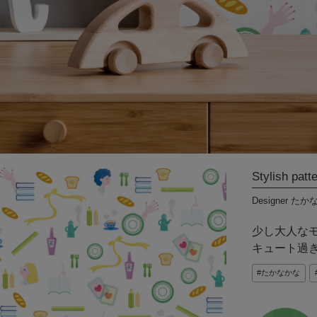
DIYパーツ
その他
International
Shipping
Stylish patt
Designer た
少し大人な
キュート過
たかなかな