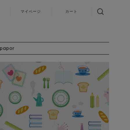
声
マイページ
カート
lpapor