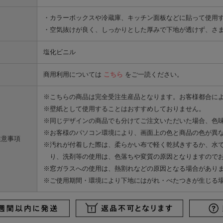
・カラーボックスや冷蔵庫、キッチン面板などに貼って使用
・空気抜けが良く、しっかりとした厚みで下地が透けず、さ
塩化ビニル
商用利用については
こちら
をご一読ください。
※こちらの商品は完全受注生産品となります。お客様都合に
※壁紙として使用することはおすすめしておりません。
※同じデザインの商品でも分けてご注文いただいた場合、色
※お客様のパソコン環境により、画面上の色と商品の色が異
注意事項
※汚れが付着した際は、柔らかい布で軽く乾拭きするか、水
り、洗剤等の使用は、色落ちや変質の原因となりますので
※窓ガラスへの使用は、熱割れなどの原因となる場合があり
※ご使用期間・環境により下地にはがれ・べたつきが生じる