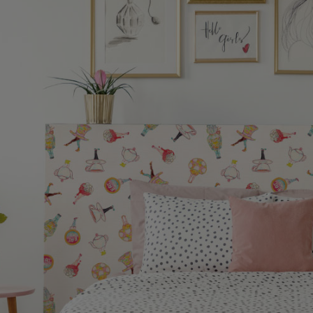
ズ〉
デザイン障子紙
〈Blanche〉
壁紙
カラー壁紙
〈ヒューモ〉
カラヴィ
リメイクシート
ウォールステッカ
ー
リメイクシート
mini
施工道具