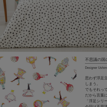
DIYパーツ
その他
International
Shipping
不思議の国
Designer Ushim
思わず浮足
しまう。
でもそれっ
だから言葉には
「浮足シリ
今回は不思