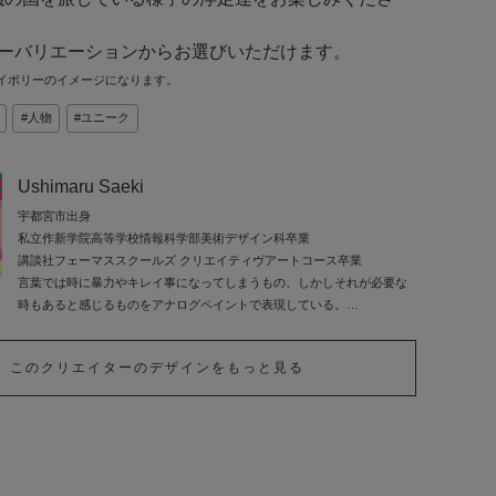
ラーバリエーションからお選びいただけます。
イボリーのイメージになります。
人物
ユニーク
Ushimaru Saeki
宇都宮市出身
私立作新学院高等学校情報科学部美術デザイン科卒業
講談社フェーマススクールズ クリエイティヴアートコース卒業
言葉では時に暴力やキレイ事になってしまうもの、しかしそれが必要な
時もあると感じるものをアナログペイントで表現している。
雑誌のカット描きや店舗の壁画、食べ物のイラスト、アーティストの衣
装ペイント等も担当。
このクリエイターのデザインをもっと見る
国内外問わず様々な場所で展示、パフォーマンスを発表しているアーテ
ィスト。