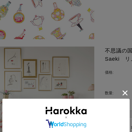
不思議の国の
Saeki
価格:
数量: