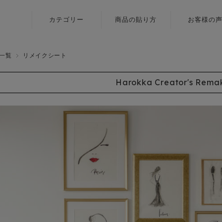
カテゴリー
商品の貼り方
お客様の
ふすま用
壁紙
リメイクシール
一覧
リメイクシート
障子紙
〈いろはな〉
Harokka Creator's Rema
ふすま用
ふすま用
リメイクシール
リメイクシール
〈エルト〉
カラヴィ
ふすま用
リメイクシート
リメイクシール
〈伝統色〉
ふすま用
リメイクシール
〈メルア〉
デザイン障子紙
〈クリエイター