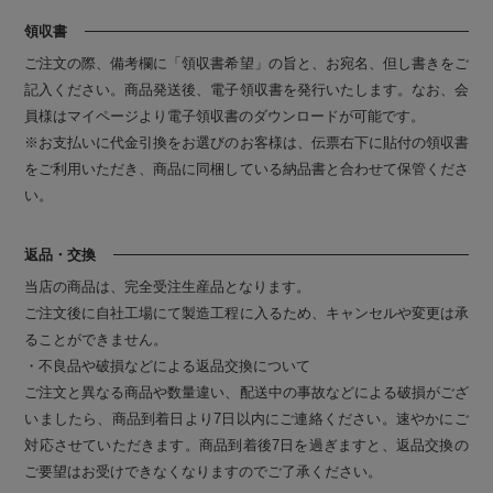
領収書
ご注文の際、備考欄に「領収書希望」の旨と、お宛名、但し書きをご
記入ください。商品発送後、電子領収書を発行いたします。なお、会
員様はマイページより電子領収書のダウンロードが可能です。
※お支払いに代金引換をお選びのお客様は、伝票右下に貼付の領収書
をご利用いただき、商品に同梱している納品書と合わせて保管くださ
い。
返品・交換
当店の商品は、完全受注生産品となります。
ご注文後に自社工場にて製造工程に入るため、キャンセルや変更は承
ることができません。
・不良品や破損などによる返品交換について
ご注文と異なる商品や数量違い、配送中の事故などによる破損がござ
いましたら、商品到着日より7日以内にご連絡ください。速やかにご
対応させていただきます。商品到着後7日を過ぎますと、返品交換の
ご要望はお受けできなくなりますのでご了承ください。