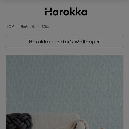
TOP
商品一覧
壁紙
Harokka creator's Wallpaper