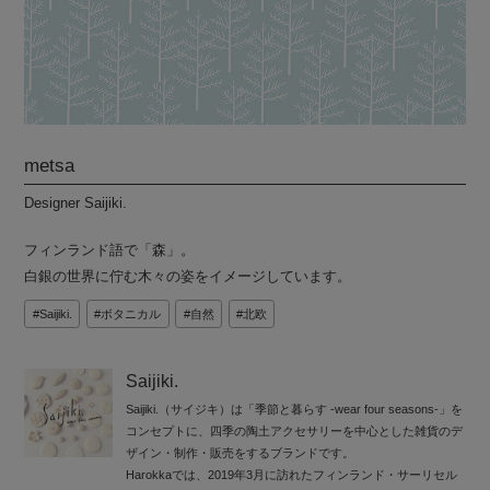
metsa
Designer Saijiki.
フィンランド語で「森」。
白銀の世界に佇む木々の姿をイメージしています。
Saijiki.
ボタニカル
自然
北欧
Saijiki.
Saijiki.（サイジキ）は「季節と暮らす -wear four seasons-」を
コンセプトに、四季の陶土アクセサリーを中心とした雑貨のデ
ザイン・制作・販売をするブランドです。
Harokkaでは、2019年3月に訪れたフィンランド・サーリセル