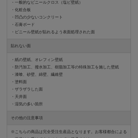
・一般的なビニールクロス（塩ビ壁紙）
・化粧合板
・凹凸の少ないコンクリート
・石膏ボード
・ビニール壁紙が貼れるよう表面処理された面
貼れない面
・紙の壁紙、オレフィン壁紙
・防汚加工、撥水加工、樹脂加工等の特殊加工を施した壁紙
・漆喰、砂壁、綿壁、繊維壁
・塗料面
・ザラザラした面
・天井面
・湿気の多い箇所
その他の注意事項
※こちらの商品は完全受注生産品となります。お客様都合による