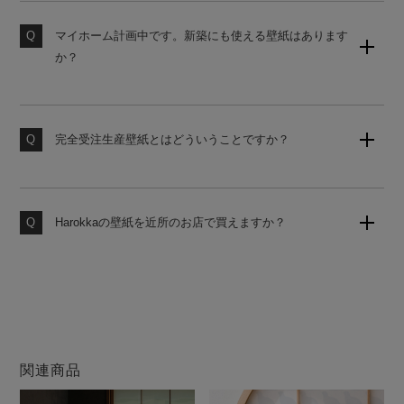
勧めしております。ご購入前にサンプルにて試し貼りを
おすすめします。
マイホーム計画中です。新築にも使える壁紙はあります
か？
素材サンプル請求はこちら
国内基準に対応した糊なし壁紙をご用意しております。
使うお部屋に合わせてお見積りいたしますのでお気軽に
お申し付けください。
完全受注生産壁紙とはどういうことですか？
お客様からのご注文をお受けしてから工場にて製造いた
します。いつでも作りたての壁紙をお届けいたしますの
で、品質の劣化がなく安心してお使いいただけます。
Harokkaの壁紙を近所のお店で買えますか？
大変申し訳ございません。当店の壁紙は、当サイトのみ
での販売となります。他店ではお買い求めになれません
のでご注意ください。
関連商品