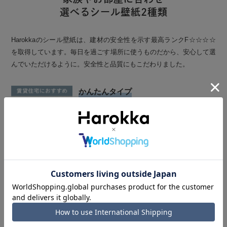
選べるシール壁紙2種類
Harokkaのシール壁紙は、建材の安全性を示す最高ランクF☆☆☆☆
を取得しています。毎日を過ごす場所に使うものだから、安心して選
んでいただけるように。安全性と品質にもこだわりました。
かんたんタイプ
壁紙らしい風合いのエンボス調の質感が人気で
す。軽量で貼ってはがしやすいため、賃貸住宅に
お住まいの方でも安心してご使用いただけます。
ホルムアルデヒド認定は、最高ランクの
F☆☆☆☆を取得しております。
貼りやすさ
はがしやすさ
糊の強さ
◎
◎
△
しっかりタイプ