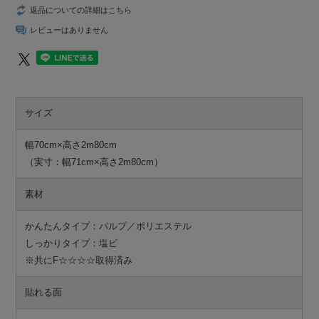
返品についての詳細はこちら
レビューはありません
サイズ
幅70cm×高さ2m80cm
（実寸：幅71cm×高さ2m80cm）
素材
かんたんタイプ：パルプ／ポリエステル
しっかりタイプ：塩ビ
※共にF☆☆☆☆取得済み
貼れる面