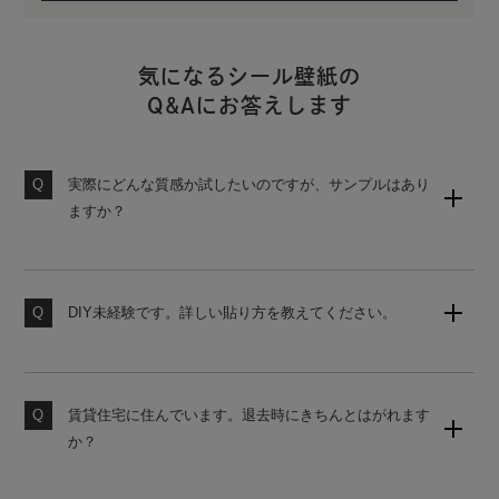
気になるシール壁紙の
Q&Aにお答えします
実際にどんな質感か試したいのですが、サンプルはあり
ますか？
壁紙のサンプルセット（無地）をご用意しております。
購入後の営業は一切ございませんので、お気軽にご請求
ください。
DIY未経験です。詳しい貼り方を教えてください。
当店の壁紙は、初心者でも貼りやすいシール式壁紙で
素材サンプル請求はこちら
す。詳しい貼り方は、下記よりご覧ください。
賃貸住宅に住んでいます。退去時にきちんとはがれます
壁紙の貼り方はこちら
か？
原状回復をご希望の場合は、かんたんタイプの壁紙をお