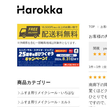
TOP
お客
お客様の
※沖縄県を含む一部離島地域は対象外となります。
闇夜 y
1件～1件（全
商品カテゴリー
南廊下の障
驚くほど
ふすま用リメイクシール・いろはな
ひとりで
ふすま用リメイクシール・エルト
ですので