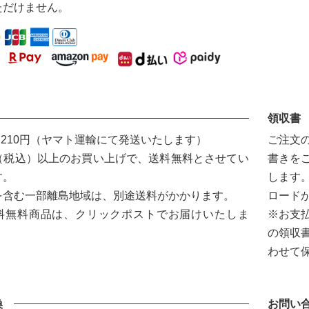
DIYパーツ
ただけません。
その他
International
Shipping
領収書
,210円（ヤマト運輸にて発送いたします）
ご注文
0円（税込）以上のお買い上げで、送料無料とさせてい
書きを
す。
します
を含む一部離島地域は、別途送料がかかります。
ロード
料無料商品は、クリックポストでお届けいたしま
※お支
の領収
わせて
換
お問い