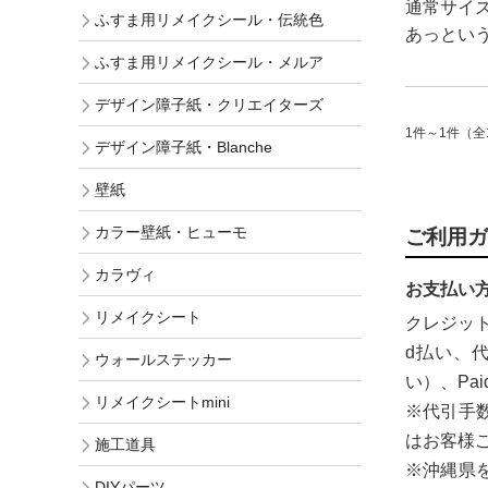
通常サイズ
ふすま用リメイクシール・伝統色
あっとい
ふすま用リメイクシール・メルア
デザイン障子紙・クリエイターズ
1件～1件（全
デザイン障子紙・Blanche
壁紙
ご利用ガ
カラー壁紙・ヒューモ
カラヴィ
お支払い
リメイクシート
クレジット
d払い、
ウォールステッカー
い）、Pa
リメイクシートmini
※代引手
はお客様
施工道具
※沖縄県
DIYパーツ