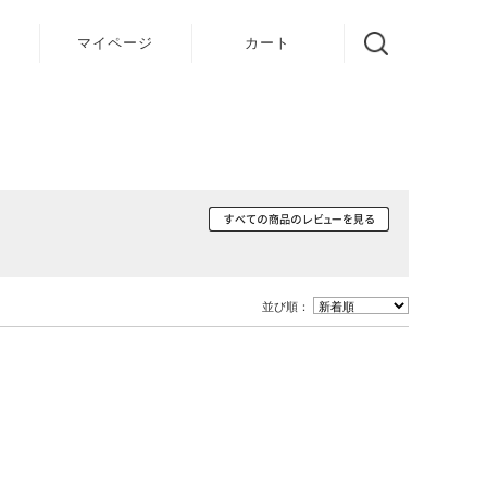
声
マイページ
カート
並び順：