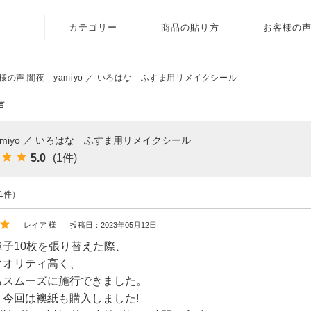
カテゴリー
商品の貼り方
お客様の
ふすま用
壁紙
リメイクシール
様の声:闇夜 yamiyo ／ いろはな ふすま用リメイクシール
障子紙
〈いろはな〉
声
ふすま用
ふすま用
リメイクシール
リメイクシール
amiyo ／ いろはな ふすま用リメイクシール
〈エルト〉
カラヴィ
5.0
(1件)
ふすま用
リメイクシート
リメイクシール
1件）
〈伝統色〉
レイア 様
投稿日：2023年05月12日
ふすま用
子10枚を張り替えた際、
リメイクシール
クオリティ高く、
〈メルア〉
もスムーズに施行できました。
デザイン障子紙
、今回は襖紙も購入しました!
〈クリエイター