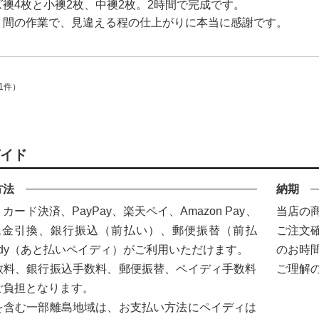
襖4枚と小襖2枚、中襖2枚。2時間で完成です。
ズ〉
う間の作業で、見違える程の仕上がりに本当に感謝です。
デザイン障子紙
〈Blanche〉
壁紙
1件）
カラー壁紙
〈ヒューモ〉
イド
カラヴィ
リメイクシート
方法
納期
カード決済、PayPay、楽天ペイ、Amazon Pay、
当店の
ウォールステッカ
ー
代金引換、銀行振込（前払い）、郵便振替（前払
ご注文
idy（あと払いペイディ）がご利用いただけます。
のお時
リメイクシート
数料、銀行振込手数料、郵便振替、ペイディ手数料
ご理解
mini
ご負担となります。
施工道具
を含む一部離島地域は、お支払い方法にペイディは